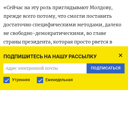
«Сейчас на эту роль приглядывают Молдову,
прежде всего потому, что смогли поставить
достаточно специфическими методами, далеко
не свободно-демократическими, во главе
страны президента, которая просто рвется в
НАТО. Она имеет румынское гражданство, она
ПОДПИШИТЕСЬ НА НАШУ РАССЫЛКУ
готова объединяться с Румынией и вообще
готова практически на все», –
сказал
Лавров в
ПОДПИСАТЬСЯ
интервью РИА «Новости».
Утренняя
Еженедельная
Лавров также дал оценку перспективам других
постсоветских стран пойти «по украинскому
пути». По его словам, Запад «предпринимает
потуги» установить свое влияние в Центральной
Азии, но не находит отклика.