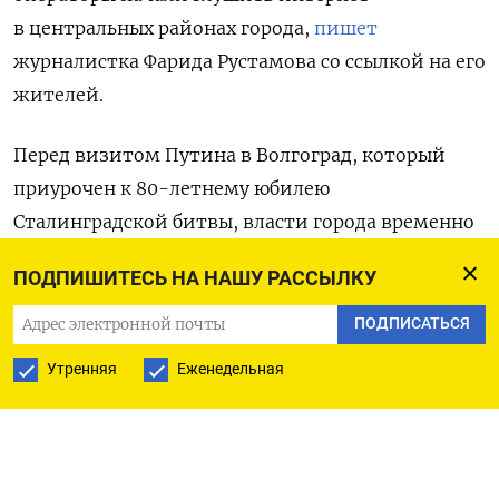
в центральных районах города,
пишет
журналистка Фарида Рустамова со ссылкой на его
жителей.
Перед визитом Путина в Волгоград, который
приурочен к 80-летнему юбилею
Сталинградской битвы, власти города временно
переименовали
его в Сталинград и разместили
ПОДПИШИТЕСЬ НА НАШУ РАССЫЛКУ
на улицах баннеры с изображением президента
в окружении женщин-военных и цитатой
ПОДПИСАТЬСЯ
самого Путина: «Как без Сталинграда
Утренняя
Еженедельная
побеждать».
Все разрушающиеся дома вдоль трассы,
по которой проедет президент, закрыли