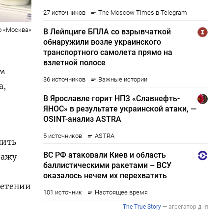
о «Москва»
ям
а,
нить
дажу
ретении