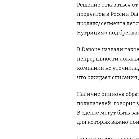
Решение отказаться от
продуктов в России Da
продажу сегмента детс
Нутриция» под бренда
В Danone назвали так
непрерывности локальн
компания не уточнила,
что ожидает списания д
Наличие опциона обра
покупателей, говорит 
В сделке могут быть з
для которых важно пон
При этом срок реализа