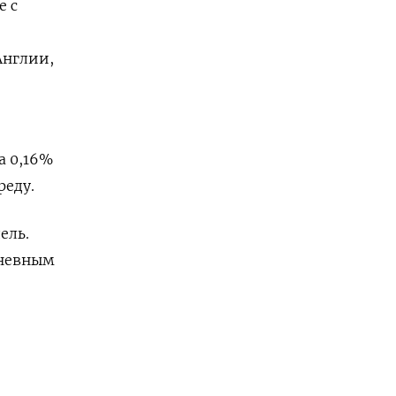
е с
Англии,
е
а 0,16%
реду.
ель.
дневным