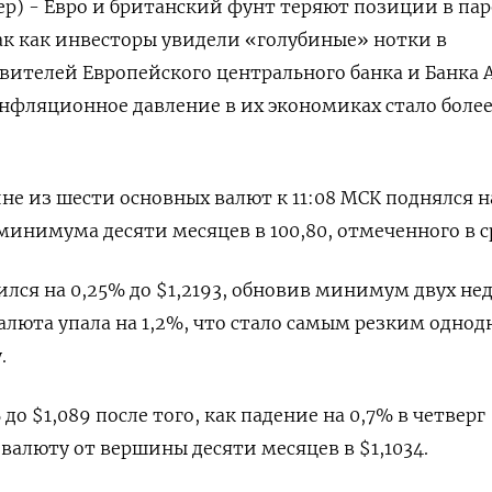
ер) - Евро и британский фунт теряют позиции в пар
ак как инвесторы увидели «голубиные» нотки в
ителей Европейского центрального банка и Банка 
инфляционное давление в их экономиках стало боле
не из шести основных валют к 11:08 МСК поднялся н
от минимума десяти месяцев в 100,80, отмеченного в с
лся на 0,25% до $1,2193, обновив минимум двух нед
алюта упала на 1,2%, что стало самым резким одно
.
до $1,089​ после того, как падение на 0,7% в четверг
валюту от вершины десяти месяцев в $1,1034.