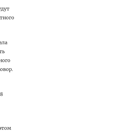
удут
ртного
ала
ть
ного
овор.
18
 этом