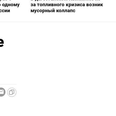
о одному
за топливного кризиса возник
ссии
мусорный коллапс
е