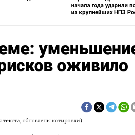
начала года ударили п
из крупнейших НПЗ Ро
ъеме: уменьшени
рисков оживило
 текста, обновлены котировки)