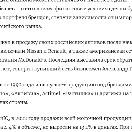
бышев. По его словам, финансовые условия сделки б
з портфеля брендов, степени зависимости от импо
ссийского рынка.
куп в продажу своих российских активов после нач
 включали Nissan
и Renault, а также американская се
итания McDonald’s. Последняя выставила срок обрат
5 лет, говорил купивший сеть бизнесмен Александр Г
ает с 1992 года и выпускает продукцию под брендами
о», «Активиа», Actimel, «Растишка» и другими на 
нах страны.
enIQ, в 2022 году продажи всей молочной продукции
а 4,4% в объеме, но выросли на 13,1% в деньгах. При