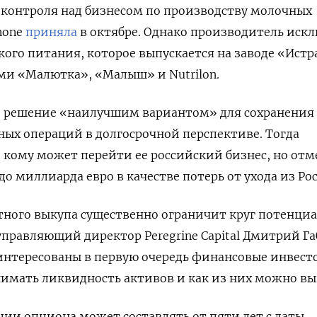
 контроля над бизнесом по производству молочных
none
приняла
в октябре. Однако производитель иск
кого питания, которое выпускается на заводе «Ист
ми «Малютка», «Малыш» и Nutrilon.
ое решение «наилучшим вариантом» для сохранения
ых операций в долгосрочной перспективе. Тогда
 кому может перейти ее российский бизнес, но отм
о миллиарда евро в качестве потерь от ухода из Ро
тного выкупа существенно ограничит круг потенци
управляющий директор Peregrine
Capital Дмитрий Г
аинтересованы в первую очередь финансовые инвест
имать ликвидность активов и как из них можно вы
ции опциона может составлять от пяти лет с даты