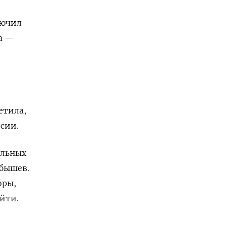
лючил
ра —
етила,
ссии.
альных
абышев.
оры,
йти.