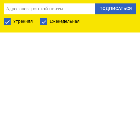
К 9.35 МСК пара доллар/рубль расчетами
ПОДПИСАТЬСЯ
«завтра» была вблизи отметки 70,40, и рубль
дорожает на 0,1%.
Утренняя
Еженедельная
Пара евро/рубль была у отметки 76,72, здесь
рубль набирает 0,6%.
В паре с юанем рубль дорожает на 0,1%, до 10,44 .
«Пара доллар/рубль нащупывает диапазон
консолидации. До появления сильных драйверов
она преимущественно будет находиться в
коридоре 70-71», - считает Алексей Антонов из
компании Алор Брокер.
По итогам четверга российская валюта