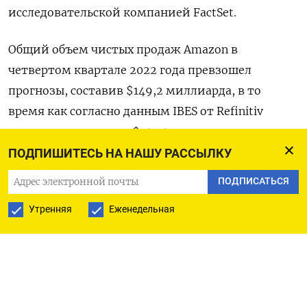
исследовательской компанией FactSet.
Общий объем чистых продаж Amazon в
четвертом квартале 2022 года превзошел
прогнозы, составив $149,2 миллиарда, в то
время как согласно данным IBES от Refinitiv
аналитики ожидали $145,4 миллиарда.
Увеличить выручку помогла предварительная
ПОДПИШИТЕСЬ НА НАШУ РАССЫЛКУ
распродажа к праздничному новогоднему
ПОДПИСАТЬСЯ
сезону, устроенная крупнейшим в мире онлайн-
Утренняя
Еженедельная
продавцом в октябре.
В первом квартале текущего года гигант
электронной коммерции ожидает чистые
продажи на уровне $121-$126 миллиардов. По