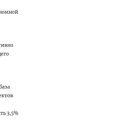
еномной
тивно
щего
база
ектов
ть 3,5%