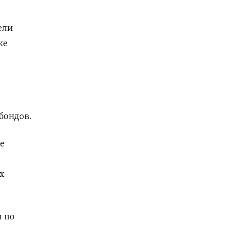
ели
же
бондов.
е
х
и по