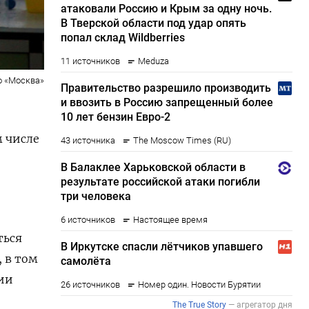
о «Москва»
 числе
ться
 в том
нии