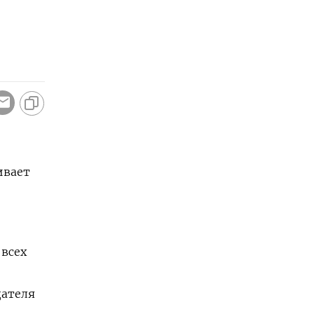
ивает
 всех
дателя