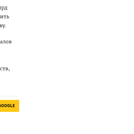
лрд
лить
ву.
иалов
ств,
GOOGLE