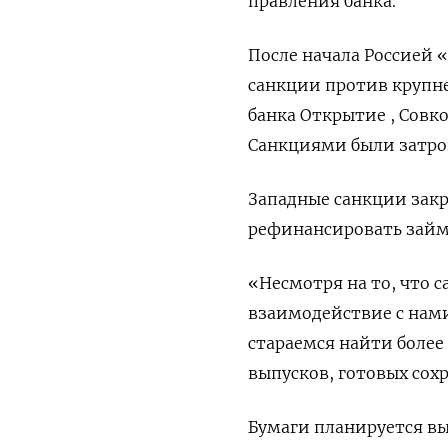
правления банка.
После начала Россией 
санкции против крупне
банка Открытие , Совк
Санкциями были затрон
Западные санкции зак
рефинансировать займы
«Несмотря на то, что 
взаимодействие с нами
стараемся найти боле
выпусков, готовых сохр
Бумаги планируется в