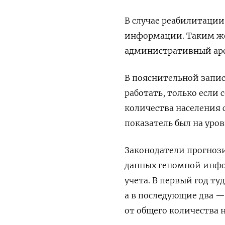
В случае реабилитаци
информации. Таким же
административный арес
В пояснительной запи
работать, только если
количества населения с
показатель был на уров
Законодатели прогнози
данных геномной инфо
учета. В первый год т
а в последующие два — 
от общего количества 