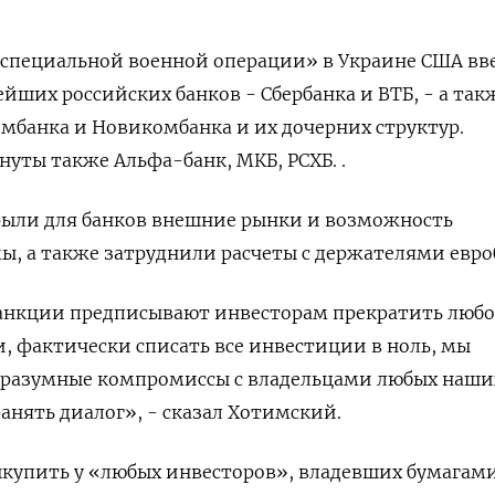
«специальной военной операции» в Украине США вв
йших российских банков - Сбербанка и ВТБ, - а так
омбанка и Новикомбанка и их дочерних структур.
уты также Альфа-банк, МКБ, РСХБ. .
рыли для банков внешние рынки и возможность
, а также затруднили расчеты с держателями евро
санкции предписывают инвесторам прекратить любо
, фактически списать все инвестиции в ноль, мы
е разумные компромиссы с владельцами любых наши
анять диалог», - сказал Хотимский.
ыкупить у «любых инвесторов», владевших бумагам