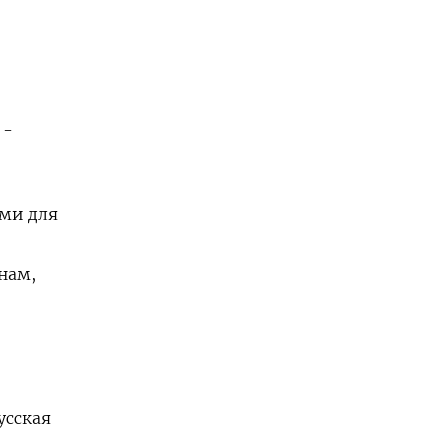
 -
ями для
нам,
усская