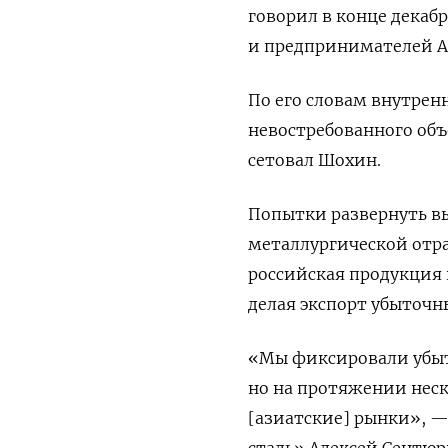
говорил в конце декаб
и предпринимателей А
По его словам внутрен
невостребованного объ
сетовал Шохин.
Попытки развернуть в
металлургической отра
российская продукция 
делая экспорт убыточ
«Мы фиксировали убыт
но на протяжении неск
[азиатские] рынки», —
сталь» Алексей Сентюр