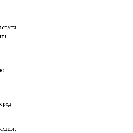
 стали
нн.
К
не
еред
укции,