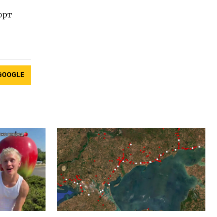
орт
GOOGLE