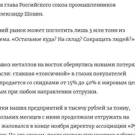
ря глава Российского союза промышленников
лександр Шохин.
ний рынок может поглотить лишь 3 млн тонн из
ема. «Остальное куда? На склад? Сокращать людей?»
ывоз металлов на восток обернулись новыми потер
сли: ставшая «токсичной» в глазах покупателей
продается со скидками от 15% до 40% к мировым це
ным при любом направлении отгрузки.
ки наших предприятий в тысячу рублей за тонну,
ольких месяцев с июня продолжали отгружать на
 жаловался в конце ноября директор ассоциации «Р
ин. По его словам, после нескольких месяцев работы