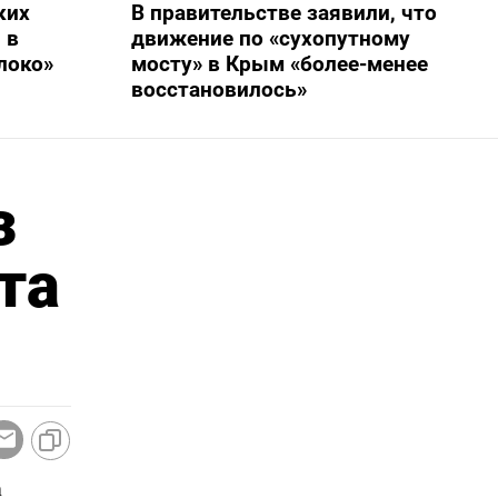
ких
В правительстве заявили, что
 в
движение по «сухопутному
локо»
мосту» в Крым «более-менее
восстановилось»
з
та
а