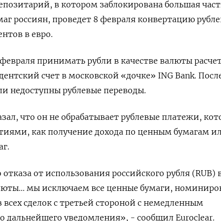
епозитарий, в котором заблокирована большая част
аг россиян, проведет 8 февраля конвертацию рубл
ентов в евро.
3 февраля принимать рубли в качестве валюты расче
дентский счет в московской «дочке» ING Bank. После
али недоступны рублевые переводы.
зал, что он не обрабатывает рублевые платежи, кот
тиями, как получение дохода по ценным бумагам и
г.
 отказа от использования российского рубля (RUB) 
люты... мы исключаем все ценные бумаги, номинир
з всех сделок с третьей стороной с немедленным
о дальнейшего уведомления», - сообщил Euroclear.