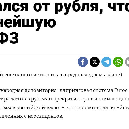
ался от рубля, чт
нейшую
ОФЗ
 еще одного источника в предпоследнем абзаце)
ународная депозитарно-клиринговая система Eurocl
от расчетов в рублях и прекратит транзакции по це
ным в российской валюте, что осложнит дальнейш
упленных у нерезидентов.