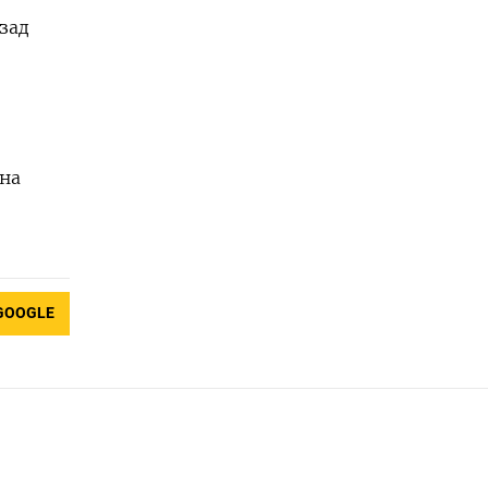
зад
ена
GOOGLE