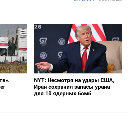
тв».
NYT: Несмотря на удары США,
ег
Иран сохранил запасы урана
в
для 10 ядерных бомб