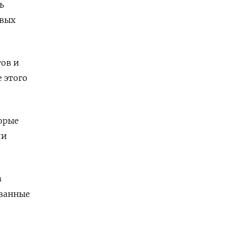
ь
евых
тов и
 этого
орые
ли
в
ованные