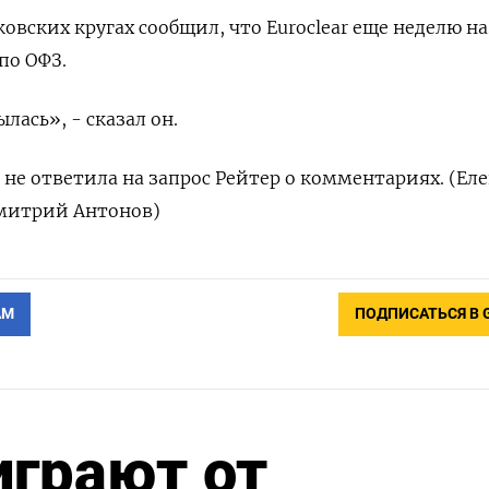
овских кругах сообщил, что Euroclear еще неделю на
по ОФЗ.
лась», - сказал он.
 не ответила на запрос Рейтер о комментариях. (Ел
Дмитрий Антонов)
АМ
ПОДПИСАТЬСЯ В 
грают от