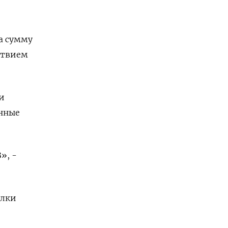
а сумму
ствием
и
енные
», -
елки