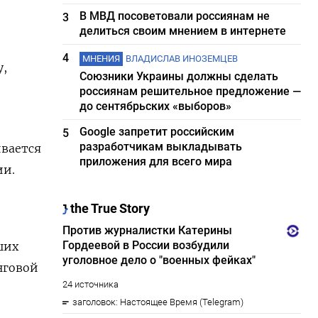
В МВД посоветовали россиянам не
3
делиться своим мнением в интернете
4
МНЕНИЯ
ВЛАДИСЛАВ ИНОЗЕМЦЕВ
у,
Союзники Украины должны сделать
россиянам решительное предложение —
до сентябрьских «выборов»
Google запретит российским
5
разработчикам выкладывать
ивается
приложения для всего мира
ии.
ших
нговой