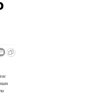
о
ear
нным
ую