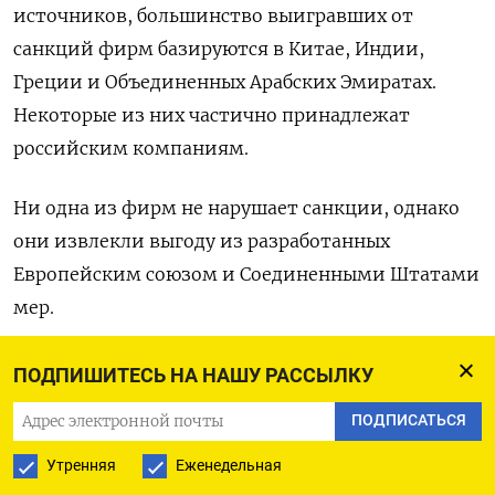
источников, большинство выигравших от
санкций фирм базируются в Китае, Индии,
Греции и Объединенных Арабских Эмиратах.
Некоторые из них частично принадлежат
российским компаниям.
Ни одна из фирм не нарушает санкции, однако
они извлекли выгоду из разработанных
Европейским союзом и Соединенными Штатами
мер.
Согласно расчетам, доходы России снизились,
ПОДПИШИТЕСЬ НА НАШУ РАССЫЛКУ
однако объем экспорта остается относительно
ПОДПИСАТЬСЯ
стабильным, несмотря на санкции.
Утренняя
Еженедельная
Президент РФ Владимира Путина сказал ранее,