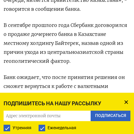
очередь, является правительство Казахстана», -
говорится в сообщении банка.
В сентябре прошлого года Сбербанк договорился
о продаже дочернего банка в Казахстане
местному холдингу Байтерек, назвав одной из
причин ухода из центральноазиатской страны
геополитический фактор.
Банк ожидает, что после принятия решения он
сможет вернуться к работе с валютными
операциями и возобновить корреспондентские
ПОДПИШИТЕСЬ НА НАШУ РАССЫЛКУ
отношения с иностранными банками. (Мария
Гордеева)
ПОДПИСАТЬСЯ
Утренняя
Еженедельная