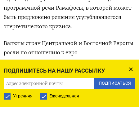
программной речи Рамафосы, в которой может
быть предложено решение усугубляющегося
энергетического кризиса.
Валюты стран Центральной и Восточной Европы
росли по отношению к евро.
Румынский лей к евро вырос на 0,18% до 4,88, в
ПОДПИШИТЕСЬ НА НАШУ РАССЫЛКУ
преддверии решения центробанка, которое
ПОДПИСАТЬСЯ
должно быть принято в 16:00 МСК.
Утренняя
Еженедельная
Ожидается, что центральный банк Румынии
сохранит базовую ставку без изменений на
уровне 7%, по примеру других регуляторов в
Центральной Европе.