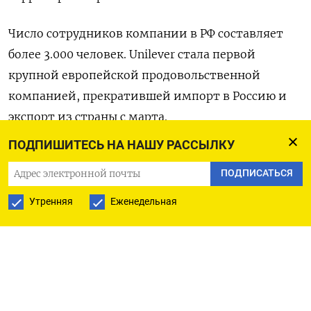
Число сотрудников компании в РФ составляет
более 3.000 человек. Unilever стала первой
крупной европейской продовольственной
компанией, прекратившей импорт в Россию и
экспорт из страны с марта.
ПОДПИШИТЕСЬ НА НАШУ РАССЫЛКУ
По состоянию на 31 декабря Unilever располагала
ПОДПИСАТЬСЯ
активами на сумму 900 миллионов евро
($968,58 миллиона) в России, включая четыре
Утренняя
Еженедельная
завода, сообщила компания, добавив, что в 2022
года бизнес обеспечил 1,4% ее общего оборота и
2% чистой прибыли.
($1 = 0,9292 евро)