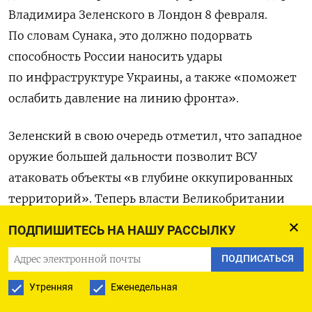
Владимира Зеленского в Лондон 8 февраля.
По словам Сунака, это должно подорвать
способность России наносить удары
по инфраструктуре Украины, а также «поможет
ослабить давление на линию фронта».
Зеленский в свою очередь отметил, что западное
оружие большей дальности позволит ВСУ
атаковать объекты «в глубине оккупированных
территорий». Теперь власти Великобритании
обсуждают, сколько ракет большой дальности
ПОДПИШИТЕСЬ НА НАШУ РАССЫЛКУ
можно отправить Киеву. Это происходит
ПОДПИСАТЬСЯ
несмотря на опасения, что удары по российской
территории могут привести к эскалации
Утренняя
Еженедельная
конфликта, отмечает The Times.