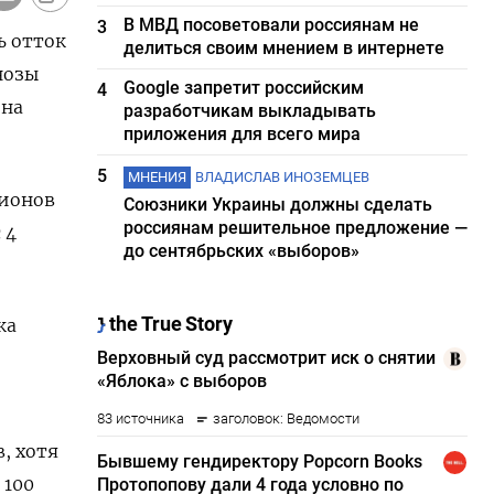
В МВД посоветовали россиянам не
3
ь отток
делиться своим мнением в интернете
нозы
Google запретит российским
4
 на
разработчикам выкладывать
приложения для всего мира
5
МНЕНИЯ
ВЛАДИСЛАВ ИНОЗЕМЦЕВ
лионов
Союзники Украины должны сделать
россиянам решительное предложение —
 4
до сентябрьских «выборов»
ка
, хотя
 100