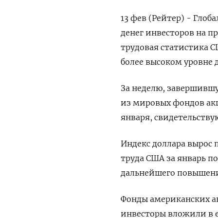
13 фев (Рейтер) - Гло
денег инвесторов на п
трудовая статистика С
более высоком уровне 
За неделю, завершивш
из мировых фондов акц
января, свидетельствуют
Индекс доллара вырос п
труда США за январь п
дальнейшего повышени
Фонды американских а
инвесторы вложили в 