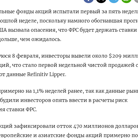
бальные фонды акций испытали первый за пять недел
рошлой неделе, поскольку намного обогнавшая прог
ША вызвала опасения, что ФРС будет держать ставки
дольше, чем ожидалось.
уюся 8 февраля, инвесторы вывели около $209 мил
ий, что стало первой недельной чистой продажей с
 данные Refinitiv Lipper.
римерно на 1,1% неделей ранее, так как данные рын
обудили инвесторов опять ввести в расчеты риск
я ставки ФРС.
кций зафиксировали отток 470 миллионов долларов
европейские и азиатские фонды акций примерно по