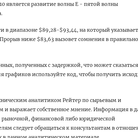
,10 является развитие волны E - пятой волны
.
и в диапазоне $89,28-$93,44, на который указывае
 Прорыв ниже $83,63 вызовет сомнения в правильн
анных, полученных с задержкой, что может сказаться
ия графиков используйте код, чтобы получить исхо
ехническим аналитиком Рейтер по сырьевым и
м и выражает собственное мнение. Информация в 
я рыночной, финансовой либо юридической
елям следует обращаться к консультантам в отнош
х в данном аналитическом материале