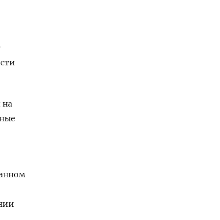
т
ости
 на
дные
данном
ении