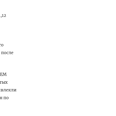
,12
то
 после
 EM
стых
ривлекли
н по