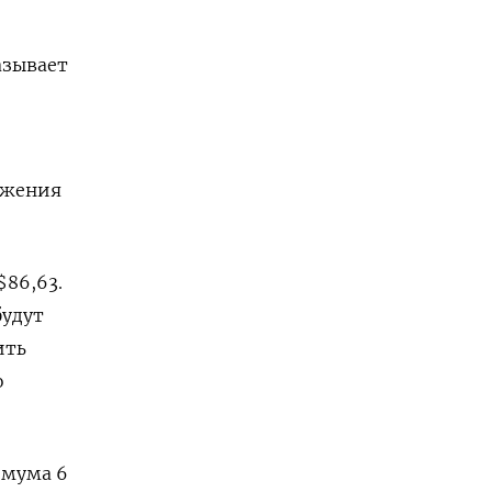
азывает
лжения
$86,63.
будут
ить
о
имума 6