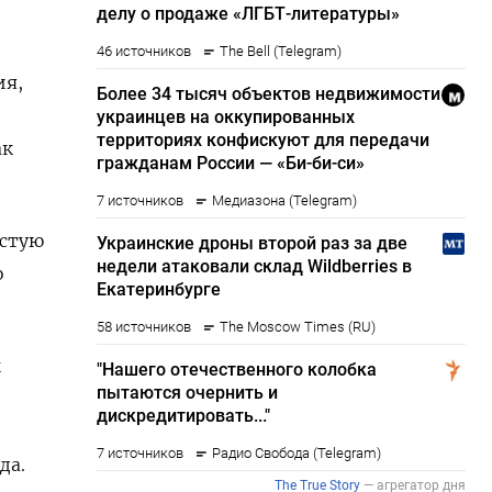
ия,
ак
естую
о
ы
да.