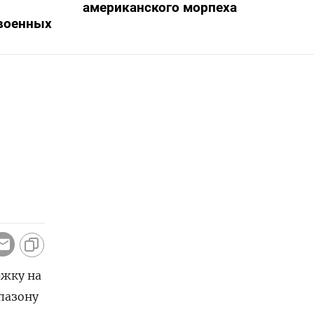
американского морпеха
военных
ржку на
апазону