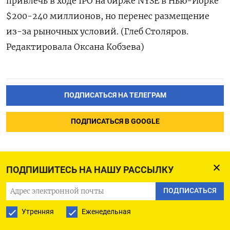
привлечь в ходе IPO на бирже NYSE в Нью-Йорке
$200-240 миллионов, но перенес размещение
из-за рыночных условий. (Глеб Столяров.
Редактировала Оксана Кобзева)
ПОДПИСАТЬСЯ НА ТЕЛЕГРАМ
ПОДПИСАТЬСЯ В GOOGLE
ПОДПИШИТЕСЬ НА НАШУ РАССЫЛКУ
ПОДПИСАТЬСЯ
Павлодарский НХЗ
планирует возобновить
Утренняя
Еженедельная
производство дизтоплива