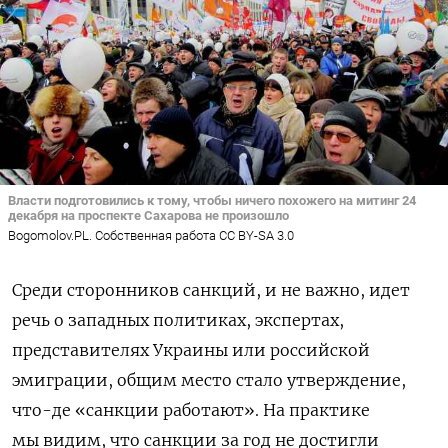
Власти подготовились к тому, чтобы ничего похожего на митинг 24
декабря на проспекте Сахарова не произошло
Bogomolov.PL. Собственная работа CC BY-SA 3.0
Среди сторонников санкций, и не важно, идет
речь о западных политиках, экспертах,
представителях Украины или российской
эмиграции, общим место стало утверждение,
что-де «санкции работают». На практике
мы видим, что санкции за год не достигли