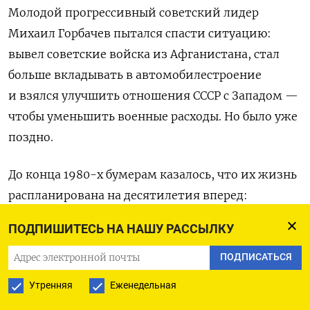
Молодой прогрессивный советский лидер
Михаил Горбачев пытался спасти ситуацию:
вывел советские войска из Афганистана, стал
больше вкладывать в автомобилестроение
и взялся улучшить отношения СССР с Западом —
чтобы уменьшить военные расходы. Но было уже
поздно.
До конца 1980-х бумерам казалось, что их жизнь
распланирована на десятилетия вперед:
школа — институ — работа — женитьба —
ПОДПИШИТЕСЬ НА НАШУ РАССЫЛКУ
ребенок — повышение по службе — второй
ребенок — квартира — машина — дача. К 50
ПОДПИСАТЬСЯ
годам — уважаемый начальник, глава большой
Утренняя
Еженедельная
семьи. Хобби — рыбалка. Или марки. А тут