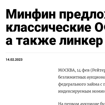
Минфин предло
классические О
а также линкер
14.02.2023
МОСКВА, 14 фев (Рейтер
безлимитных аукциона
федерального займа с 
индексируемым номин
На первом аукционе бу