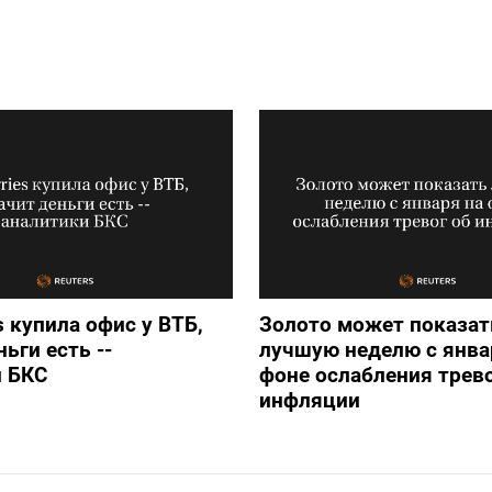
s купила офис у ВТБ,
Золото может показат
ьги есть --
лучшую неделю с янва
и БКС
фоне ослабления трево
инфляции