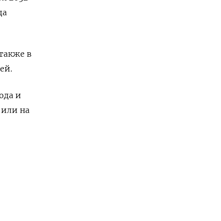
да
также в
ей.
ода и
 или на