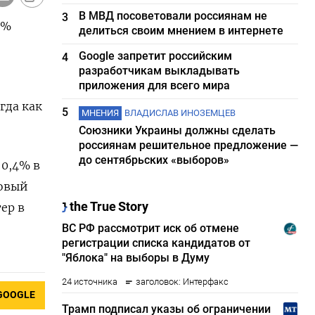
В МВД посоветовали россиянам не
3
5%
делиться своим мнением в интернете
о
Google запретит российским
4
разработчикам выкладывать
приложения для всего мира
гда как
5
МНЕНИЯ
ВЛАДИСЛАВ ИНОЗЕМЦЕВ
Союзники Украины должны сделать
россиянам решительное предложение —
до сентябрьских «выборов»
 0,4% в
зовый
ер в
GOOGLE