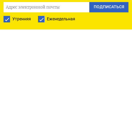
В январе прошлого года авиакомпании
ПОДПИСАТЬСЯ
перевезли 8,1 миллиона пассажиров.
Утренняя
Еженедельная
«У нас отмечается снижение общего объема
перевозок по сравнению с январем прошлого
года примерно на 11%. Но это никак не связано с
возможностями авиакомпаний. Прошлый
январь - это был досанкционнный январь, и
были очень интенсивные международные
перевозки. Мы считаем, что это очень неплохой
результат», - цитирует Нерадько агентство
ТАСС.
Российский авиационный сектор, как и другие
отрасли экономики, столкнулся с новым