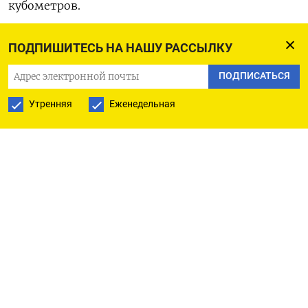
кубометров.
Украина с 11 мая прекратила прием транзитного
ПОДПИШИТЕСЬ НА НАШУ РАССЫЛКУ
газа через станцию «Сохрановка», сославшись на
ПОДПИСАТЬСЯ
форс-мажорные обстоятельства и предложив
перенести все объемы транзита на «Суджу».
Утренняя
Еженедельная
Прокачка по основному маршруту поставок
российского газа в Европу - трубопроводу
Северный поток - была полностью остановлена 2
сентября.
Транзит российского газа через Польшу в
Германию по трубопроводу Ямал-Европа, через
который проходило до 15% экспортных поставок
Газпрома в Европу и Турцию, был прекращен