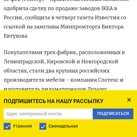
одобрила сделку по продаже заводов IKEA в
России, сообщила в четверг газета Известия со
ссылкой на замглавы Минпромторга Виктора
Евтухова.
Покупателями трех фабрик, расположенных в
Ленинградской, Кировской и Новгородской
областях, стали два крупных российских
производителя мебели - компания Слотекс и
изготовитель пиломатериалов Лузалес.
ПОДПИШИТЕСЬ НА НАШУ РАССЫЛКУ
Оставленные IKEA мощности продолжат
ПОДПИСАТЬСЯ
функционировать в России, продукцию этих
предприятий начнут реализовывать в местных
Утренняя
Еженедельная
розничных сетях, цитирует издание Евтухова.