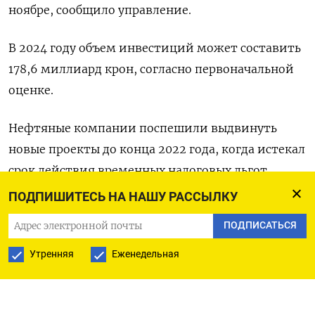
ноябре, сообщило управление.
В 2024 году объем инвестиций может составить
178,6 миллиард крон, согласно первоначальной
оценке.
Нефтяные компании поспешили выдвинуть
новые проекты до конца 2022 года, когда истекал
срок действия временных налоговых льгот,
утвержденных парламентом в 2020 году для
ПОДПИШИТЕСЬ НА НАШУ РАССЫЛКУ
поддержки инвестиций в шельф.
ПОДПИСАТЬСЯ
Aker BP выдвинула план разработки проекта
Утренняя
Еженедельная
Иггдрасиль, ранее называвшийся NOAKA, на $10
миллиардов.