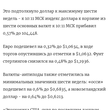
Это подтолкнуло доллар к максимуму шести
недель - к 10:11 МСК индекс доллара к корзине из
шести основных валют к 10:11 МСК прибавил
0,57% до 104,448​.
Евро подешевел на 0,32% до $1,0634​, в ходе
торгов опустившись до отметки в $1,0632. Фунт
стерлингов снизился на 0,48% до $1,1936​.
Валюты-антиподы также отметились на
минимальных значениях шести недель: «осси»
подешевел на 0,6% до $0,6835​, а новозеландский
доллар - на 0,64% до $0,6213​.
«Экономика США, судя по последним данным,