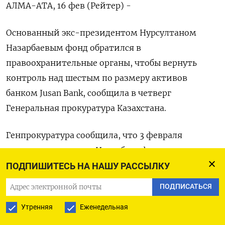
АЛМА-АТА, 16 фев (Рейтер) -
Основанный экс-президентом Нурсултаном
Назарбаевым фонд обратился в
правоохранительные органы, чтобы вернуть
контроль над шестым по размеру активов
банком Jusan Bank, сообщила в четверг
Генеральная прокуратура Казахстана.
Генпрокуратура сообщила, что 3 февраля
получила заявление Назарбаев фонда, которым
руководит дочь бывшего президента Дарига
ПОДПИШИТЕСЬ НА НАШУ РАССЫЛКУ
Назарбаева, «о принятии мер прокурорского
ПОДПИСАТЬСЯ
реагирования по факту противоправных
Утренняя
Еженедельная
действий ряда субъектов, в результате которых