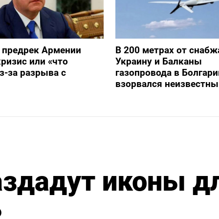
 предрек Армении
В 200 метрах от снаб
ризис или «что
Украину и Балканы
з-за разрыва с
газопровода в Болгари
взорвался неизвестны
аздадут иконы д
ь