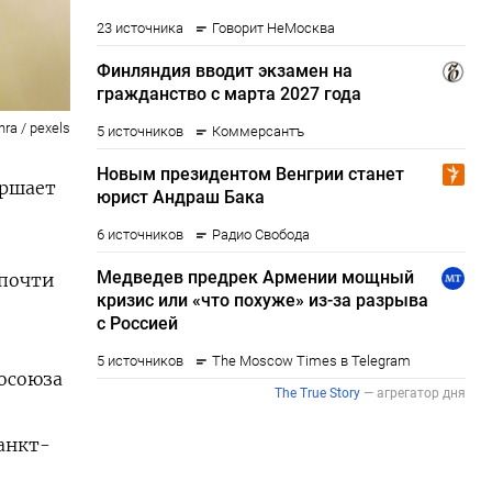
hra / pexels
ершает
 почти
осоюза
анкт-