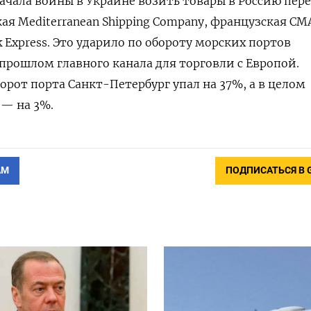
начала войны в Украине возить товары в Россию пер
я Mediterranean Shipping Company, французская CM
 Express. Это ударило по обороту морских портов
прошлом главного канала для торговли с Европой.
орот порта Санкт-Петербург упал на 37%, а в целом
 — на 3%.
АМ
ПОДПИСАТЬСЯ В 