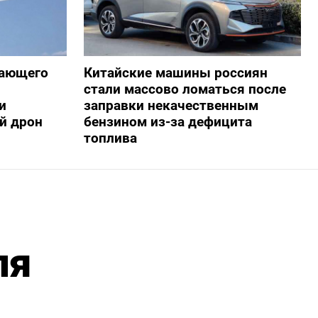
жающего
Китайские машины россиян
стали массово ломаться после
и
заправки некачественным
й дрон
бензином из-за дефицита
топлива
ля