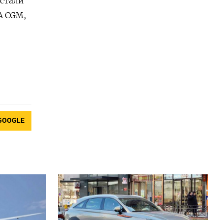
естали
A CGM,
GOOGLE