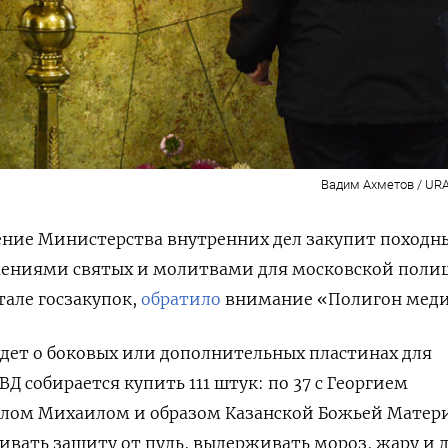
Вадим Ахметов / URA
ение Министерства внутренних дел закупит походн
жениями святых и молитвами для московской поли
тале госзакупок,
обратило
внимание «Полигон меди
идет о
боковых или дополнительных пластинах для
Д собирается купить 111 штук: по 37 с Георгием
елом Михаилом и образом Казанской Божьей Матери
вать защиту от пуль, выдерживать мороз, жару и 