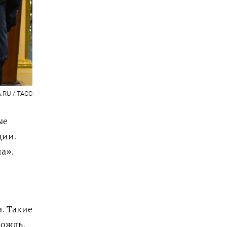
.RU / ТАСС
ые
ции.
а».
. Такие
дождь,