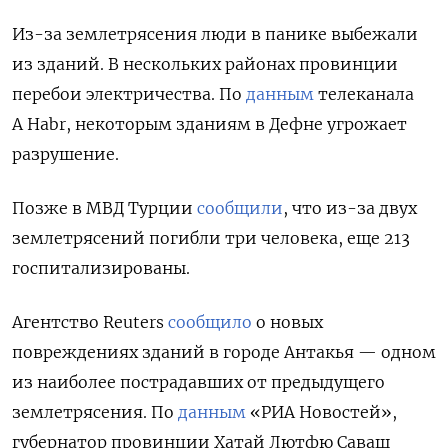
Из-за землетрясения люди в панике выбежали
из зданий. В нескольких районах провинции
перебои электричества. По
данным
телеканала
A Habr, некоторым зданиям в Дефне угрожает
разрушение.
Позже в МВД Турции
сообщили
, что
из-за двух
землетрясений погибли три человека, еще 213
госпитализированы.
А
гентство Reuters
сообщило
о новых
повреждениях зданий в городе Антакья — одном
из наиболее пострадавших от предыдущего
землетрясения. По
данным
«РИА Новостей»,
губернатор провинции Хатай Лютфю Саваш