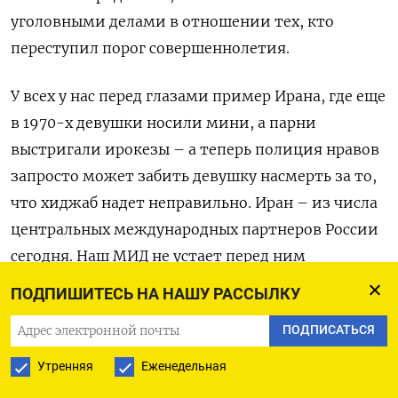
уголовными делами в отношении тех, кто
переступил порог совершеннолетия.
У всех у нас перед глазами пример Ирана, где еще
в 1970-х девушки носили мини, а парни
выстригали ирокезы – а теперь полиция нравов
запросто может забить девушку насмерть за то,
что хиджаб надет неправильно. Иран – из числа
центральных международных партнеров России
сегодня. Наш МИД не устает перед ним
раскланиваться, и то, что МИДы других стран
ПОДПИШИТЕСЬ НА НАШУ РАССЫЛКУ
называют дикостью – наш называет уникальной
ПОДПИСАТЬСЯ
формой культуры. Так что в целом понятно, куда
будет двигаться Россия.
Утренняя
Еженедельная