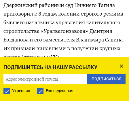
Дзержинский районный суд
Нижнего Тагила
приговорил к 8 годам колонии строгого режима
бывшего начальника управления капитального
строительства «Уралвагонзавода» Дмитрия
Богданова и его заместителя Владимира Савина.
Их признали виновными в получении крупных
взяток (статья 290 УК).
ПОДПИШИТЕСЬ НА НАШУ РАССЫЛКУ
На заседании были озвучены только вводная
ПОДПИСАТЬСЯ
и резолютивная части приговора.
В прокуратуре
отказались комментировать подробности дела,
Утренняя
Еженедельная
сославшись на распоряжение генпрокурора,
пишет
агентство «Между строк».
Богданова и Савина задержали еще в апреле 2021