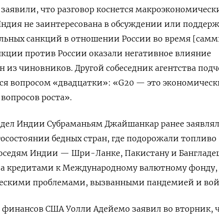
заявили, что разговор коснется макроэкономическ
Индия не заинтересована в обсуждении или поддер
льных санкций в отношении России во время [самм
нкции против России оказали негативное влияние
н из чиновников. Другой собеседник агентства подч
тся вопросом «двадцатки»: «G20 — это экономичес
вопросов роста».
дел Индии Субраманьям Джайшанкар ранее заявлял
агосостоянии бедных стран, где подорожали топливо
Соседям Индии — Шри-Ланке, Пакистану и Банглад
за кредитами к Международному валютному фонду,
ческими проблемами, вызванными пандемией и вой
 финансов США Уолли Адейемо заявил во вторник, 