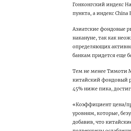
Гонконгский индекс Han
пункта, а индекс China 
Азиатские фондовые ры
накануне, так как нео
определяющих активнос
банкам придется еще б
Тем не менее Тимоти М
китайский фондовый ры
45% ниже пика, достигн
«Коэффициент цена/при
уровням, которые, безу
добавив, что китайски
подвержены ослаблени