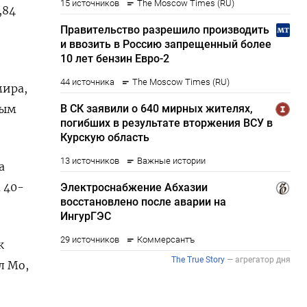
84​
мира,
ным
а
 40-
к
л Мо,