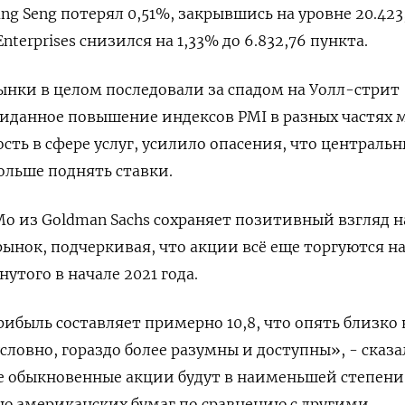
g Seng потерял 0,51%, закрывшись на уровне 20.423,
Enterprises снизился на 1,33% до 6.832,76 пункта.
нки в целом последовали за спадом на Уолл-стрит
жиданное повышение индексов PMI в разных частях 
ть в сфере услуг, усилило опасения, что централь
ольше поднять ставки.
о из Goldman Sachs сохраняет позитивный взгляд н
нок, подчеркивая, что акции всё еще торгуются на
утого в начале 2021 года.
быль составляет примерно 10,8, что опять близко 
словно, гораздо более разумны и доступны», - сказа
е обыкновенные акции будут в наименьшей степени
ю американских бумаг по сравнению с другими