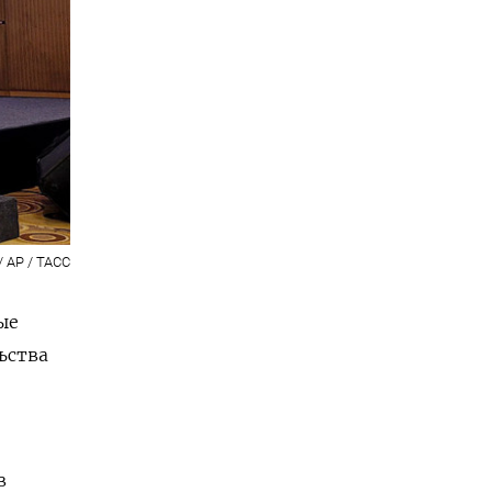
 / AP / ТАСС
ые
ьства
в