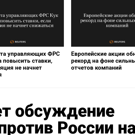
ета управляющих ФРС
Европейские акции об
а повысить ставки,
рекорд на фоне сильн
яция не начнет
отчетов компаний
я
ет обсуждение
против России н