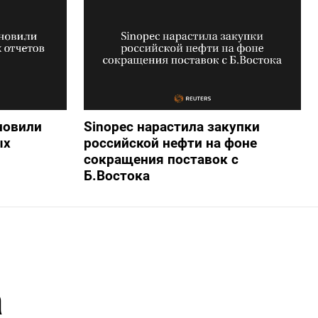
новили
Sinopec нарастила закупки
ых
российской нефти на фоне
сокращения поставок с
Б.Востока
а