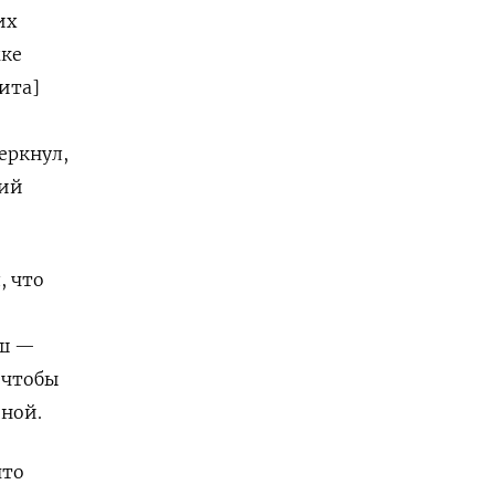
их
жке
ита]
еркнул,
кий
, что
еш —
 чтобы
ной.
что