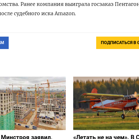
домства. Ранее компания выиграла госзаказ Пентагон
после судебного иска Amazon.
АМ
ПОДПИСАТЬСЯ В 
 Минстроя заявил,
«Летать не на чем». В 