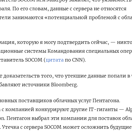
ля. По его словам, данные с сервера не относятся
ватели занимаются «потенциальной проблемой с об
ация, которую я могу подтвердить сейчас, — никт
ационные системы Командования специальных опе
ставитель SOCOM (
цитата
по CNN).
т доказательств того, что утекшие данные попали в 
бавляют источники Bloomberg.
сновных поставщиков облачных услуг Пентагона.
а с компанией конкурируют другие IT-гиганты — Al
zon. Пентагон выбрал эти компании для поставок об
. Утечка с сервера SOCOM может осложнить будущие