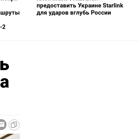
предоставить Украине Starlink
ршруты
для ударов вглубь России
-2
сь
а