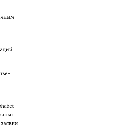
лачным
о
раций
чье-
phabet
лачных
 заявки