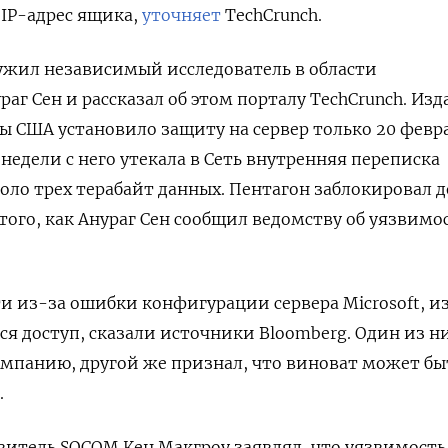
 IP-адрес ящика,
уточняет
TechCrunch.
ужил независимый исследователь в области
аг Сен и рассказал об этом порталу TechCrunch. Изд
 США установило защиту на сервер только 20 февр
недели с него утекала в Сеть внутренняя переписка
оло трех терабайт данных.
Пентагон заблокировал д
 того, как Анураг Сен сообщил ведомству об уязвимо
и из-за ошибки конфигурации сервера Microsoft, и
ся доступ, сказали источники Bloomberg. Один из н
омпанию, другой же признал, что виноват может бы
.
итель SOCOM Кен Макгроу заявлял, что уязвимость