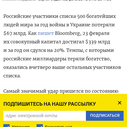
Российские участники списка 500 богатейших
людей мира за год войны в Украине потеряли
$67 млрд. Как
пишет
Bloomberg, 23 февраля
их совокупный капитал достигал $339 млрд
и за год он сдулся на 20%. Темпы, с которыми
российские миллиардеры теряли богатство,
оказались вчетверо выше остальных участников
списка.
Самый значимый удар пришелся по состоянию
Алексея Мордашова, основного владельца
ПОДПИШИТЕСЬ НА НАШУ РАССЫЛКУ
«Северстали». После начала вторжения
ПОДПИСАТЬСЯ
он обеднел на $6,7 млрд. С состоянием
в $19,8 млрд он все же остается в списке