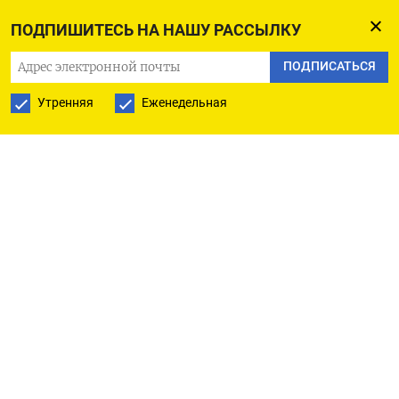
России за войну в Украине. Как
заявил
глава
ПОДПИШИТЕСЬ НА НАШУ РАССЫЛКУ
европейской дипломатии Жозеп Боррель,
ПОДПИСАТЬСЯ
суммарно новые ограничения коснулись 121
физического и юридического лица.
Утренняя
Еженедельная
Конкретных имен он пока не назвал
, однако
отметил, что в черный список попали те, кто
«несет ответственность за депортацию
и насильственное усыновление не менее 6000
украинских детей». «Это явное нарушение
международного права, в том числе Женевской
конвенции», — подчеркнул Боррель.
Кроме этого, ЕС
ужесточил
экспорт продукции
двойного назначения,
критически важных