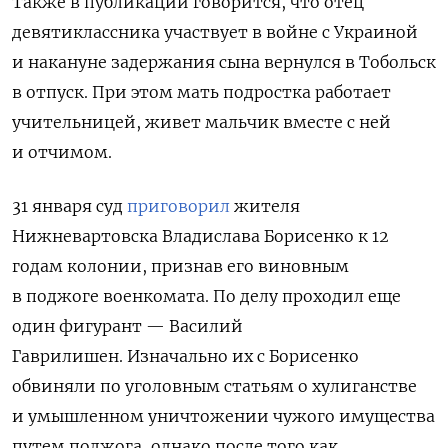
Также в публикации говорится, что отец
девятиклассника участвует в войне с Украиной
и накануне задержания сына вернулся в Тобольск
в отпуск. При этом
мать подростка работает
учительницей, живет мальчик вместе с ней
и отчимом.
31 января суд
приговорил
жителя
Нижневартовска Владислава Борисенко к 12
годам колонии, признав его виновным
в поджоге военкомата. По делу проходил еще
один фигурант — Василий
Гаврилишен.
Изначально их с Борисенко
обвиняли по уголовным статьям о хулиганстве
и умышленном уничтожении чужого имущества
путем поджога, однако после того как