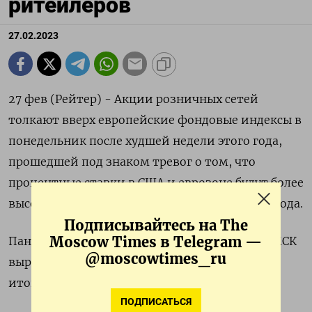
ритейлеров
27.02.2023
27 фев (Рейтер) - Акции розничных сетей
толкают вверх европейские фондовые индексы в
понедельник после худшей недели этого года,
прошедшей под знаком тревог о том, что
процентные ставки в США и еврозоне будут более
высокими в течении более длительного периода.
Подписывайтесь на The
Moscow Times в Telegram —
Панъевропейский индекс STOXX 600 к 11:29 МСК
@moscowtimes_ru
вырос на 0,81%, после снижения на 1,4% по
итогам прошлой недели.
ПОДПИСАТЬСЯ