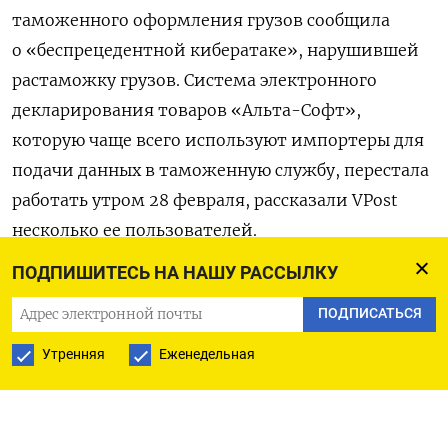
таможенного оформления грузов сообщила
о «беспрецедентной кибератаке», нарушившей
растаможку грузов. Система электронного
декларирования товаров «Альта-Софт»,
которую чаще всего используют импортеры для
подачи данных в таможенную службу, перестала
работать утром 28 февраля, рассказали VPost
несколько ее пользователей.
ПОДПИШИТЕСЬ НА НАШУ РАССЫЛКУ
В середине дня «Альта-Софт» разослала
клиентам сообщение о том, что инфраструктура
ПОДПИСАТЬСЯ
компании с 8:10 утра подверглась «мощной
Утренняя
Еженедельная
DDoS-атаке», длившейся несколько часов,
и в связи с этой «беспрецедентной кибератакой»
наблюдаются сбои в системе электронного