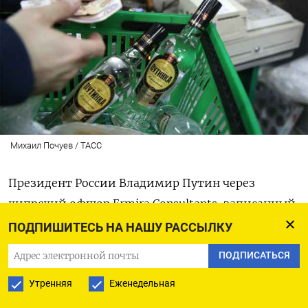
Михаил Почуев / ТАСС
Президент России Владимир Путин через
кипрский офшор Ermira Consultants, записанный
на номинала, является бенефициаром продаж
ПОДПИШИТЕСЬ НА НАШУ РАССЫЛКУ
водки «Путинка». Как
сообщается
ПОДПИСАТЬСЯ
в расследовании издания «Проект», это могло
Утренняя
Еженедельная
принести ему до $500 млн в период с 2004 по
2019.