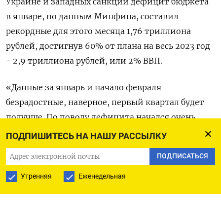
Украине и западных санкций дефицит бюджета
в январе, по данным Минфина, составил
рекордные для этого месяца 1,76 триллиона
рублей, достигнув 60% от плана на весь 2023 год
- 2,9 триллиона рублей, или 2% ВВП.
«Данные за январь и начало февраля
безрадостные, наверное, первый квартал будет
получше. По поводу дефицита начался очень
большой алармизм, мы видим, как Минфин и
ПОДПИШИТЕСЬ НА НАШУ РАССЫЛКУ
правительство пытаются, что называется,
ПОДПИСАТЬСЯ
удержать ситуацию под контролем», - сказал
Табах, выступая на долговой конференции
Утренняя
Еженедельная
Эксперт РА.
Минфин РФ заявил, что намерен