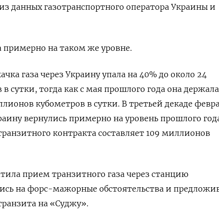
 из данных газотранспортного оператора Украины и
а примерно на таком же уровне.
ачка газа через Украину упала на 40% до около 24
 сутки, тогда как с мая прошлого года она держала
ллионов кубометров в сутки. В третьей декаде февр
краину вернулись примерно на уровень прошлого года
ранзитного контракта составляет 109 миллионов
ратила прием транзитного газа через станцию
шись на форс-мажорные обстоятельства и предложи
транзита на «Суджу».