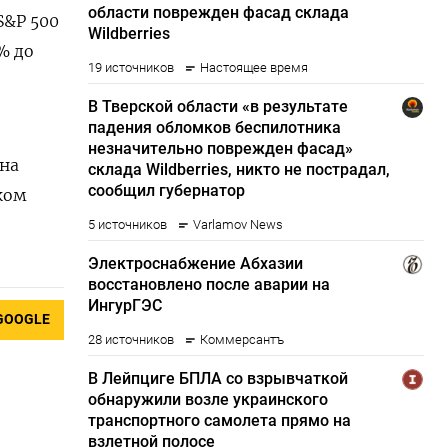
S&P 500
1% до
 на
ком
GOOGLE