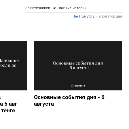
в
Основные события дня - 6
а 5 авг
августа
 тенге