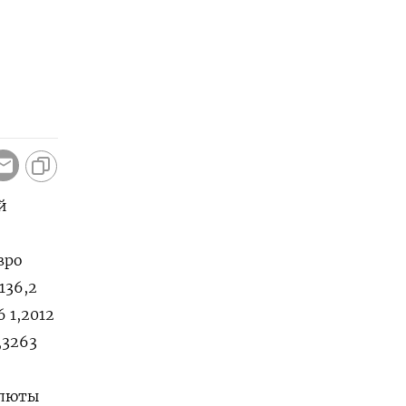
й
Евро
 136,2
6 1,2012
,3263
алюты