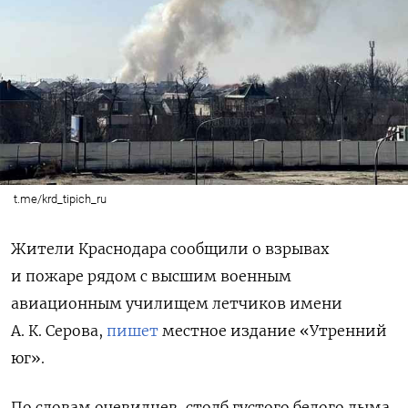
t.me/krd_tipich_ru
Жители Краснодара сообщили о взрывах
и пожаре рядом с высшим военным
авиационным училищем летчиков имени
А. К. Серова,
пишет
местное издание «Утренний
юг».
По словам очевидцев, столб густого белого дыма