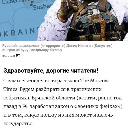
Русский националист («террорист») Денис Никитин (Капустин)
сыграл на руку Владимиру Путину
коллаж FT
Здравствуйте, дорогие читатели!
С вами еженедельная рассылка The Moscow
Times. Будем разбираться в трагических
событиях в Брянской области (кстати, ровно год
назад в РФ заработал закон о «военных фейках»)
и в том, какую пользу из них может извлечь
государство.