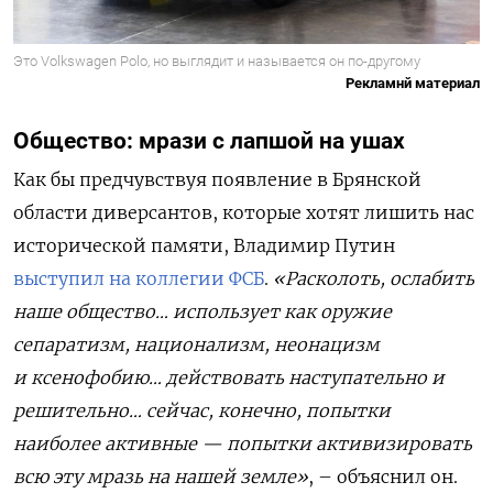
Это Volkswagen Polo, но выглядит и называется он по-другому
Рекламнй материал
Общество: мрази с лапшой на ушах
Как бы предчувствуя появление в Брянской
области диверсантов, которые хотят лишить нас
исторической памяти, Владимир Путин
выступил на коллегии ФСБ
.
«Расколоть, ослабить
наше общество… использует как оружие
сепаратизм, национализм, неонацизм
и ксенофобию… действовать наступательно и
решительно… сейчас, конечно, попытки
наиболее активные — попытки активизировать
всю эту мразь на нашей земле»
, – объяснил он.