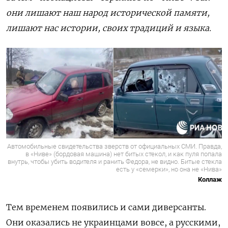
они лишают наш народ исторической памяти,
лишают нас истории, своих традиций и языка.
Автомобильные свидетельства зверств от официальных СМИ. Правда,
в «Ниве» (бордовая машина) нет битых стекол, и как пуля попала
внутрь, чтобы убить водителя и ранить Федора, не видно. Битые стекла
есть у «семерки», но она не «Нива»
Коллаж
Тем временем появились и сами диверсанты.
Они оказались не украинцами вовсе, а русскими,