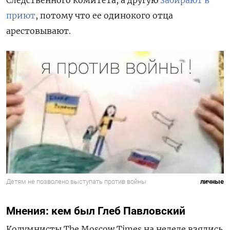
Следственного комитета, а другую
забирают в
приют
, потому что ее одинокого отца
арестовывают.
Детям не позволено выступать против войны
личные
Мнения: кем был Глеб Павловский
Колумнисты The Moscow Times на неделе взялись