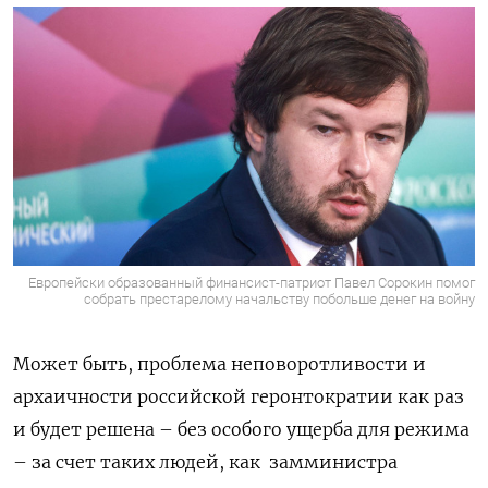
Европейски образованный финансист-патриот Павел Сорокин помог
собрать престарелому начальству побольше денег на войну
Может быть, проблема неповоротливости и
архаичности российской геронтократии как раз
Подписывайтесь на The Moscow
и будет решена – без особого ущерба для режима
Times в Telegram —
– за счет таких людей, как замминистра
@moscowtimes_ru