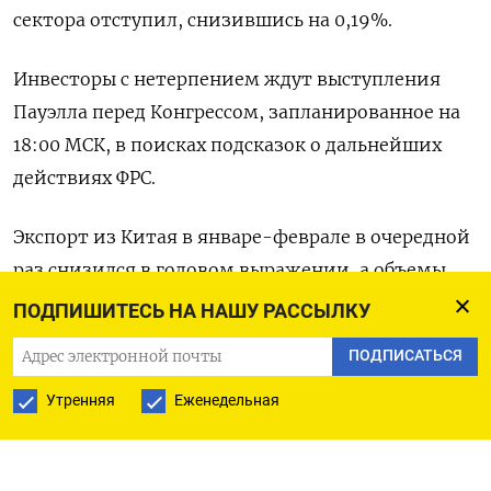
сектора отступил, снизившись на 0,19%.
Инвесторы с нетерпением ждут выступления
Пауэлла перед Конгрессом, запланированное на
18:00 МСК, в поисках подсказок о дальнейших
действиях ФРС.
Экспорт из Китая в январе-феврале в очередной
раз снизился в годовом выражении, а объемы
импорта ускорили сокращение на фоне
ПОДПИШИТЕСЬ НА НАШУ РАССЫЛКУ
замедления роста мировой экономики и слабого
ПОДПИСАТЬСЯ
внутреннего спроса, показали во вторник
таможенные данные.
Утренняя
Еженедельная
Акции гиганта сектора предметов роскоши