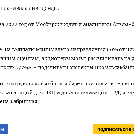
выплачивала дивиденды.
за 2022 год от Мосбиржи ждут и аналитики Альфа-б
е, на выплаты минимально направляется 60% от чи
нашим оценкам, акционеры могут рассчитывать на 
дность 7,2%», - подсчитали эксперты Промсвязьбанк
ят, что руководство биржи будет принимать решени
иска санкций для НКЦ и докапитализации НРД, и зде
лена Фабричная)
АМ
ПОДПИСАТЬСЯ В 