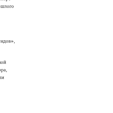
рошлого
ендов»,
ной
ра,
ли