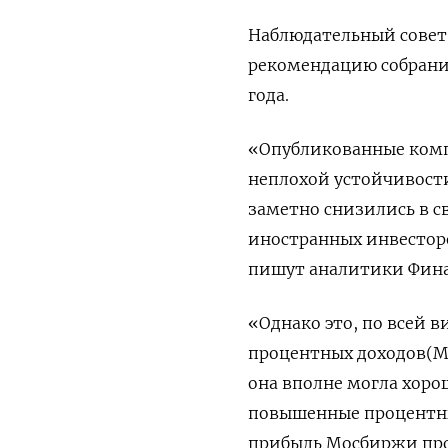
Наблюдательный совет 
рекомендацию собрани
года.
«Опубликованные комп
неплохой устойчивости
заметно снизились в с
иностранных инвесторо
пишут аналитики Фин
«Однако это, по всей 
процентных доходов(Мо
она вполне могла хоро
повышенные процентные
прибыль Мосбиржи про