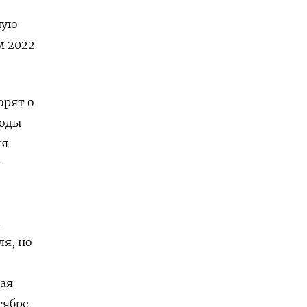
ную
м 2022
орят о
ходы
ия
-
м
я, но
тая
тябре