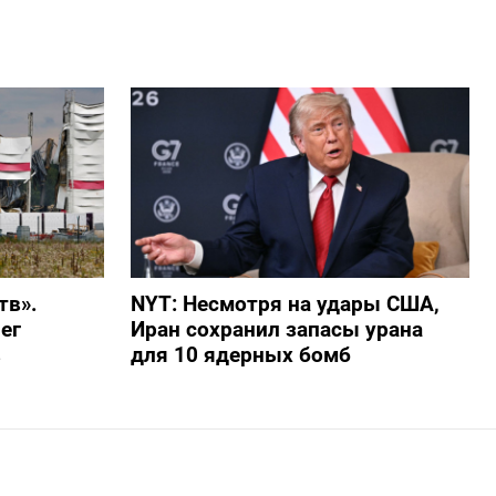
тв».
NYT: Несмотря на удары США,
ег
Иран сохранил запасы урана
в
для 10 ядерных бомб