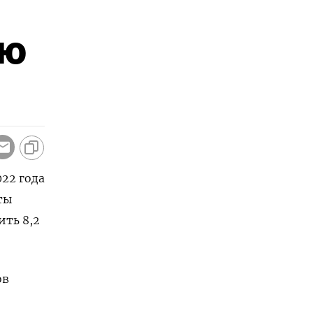
ую
022 года
ты
ить 8,2
ов