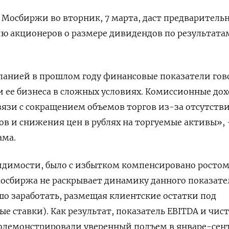
Мосбиржи во вторник, 7 марта, даст предваритель
ю акционеров о размере дивидендов по результата
анией в прошлом году финансовые показатели гов
 ее бизнеса в сложных условиях. Комиссионные до
вязи с сокращением объемов торгов из-за отсутств
в и снижения цен в рублях на торгуемые активы», 
ама.
видимости, было с избытком компенсировано росто
сбиржа не раскрывает динамику данного показател
шо заработать, размещая клиентские остатки под
 ставки). Как результат, показатель EBITDA и чис
демонстрировали уверенный подъем в январе-сен