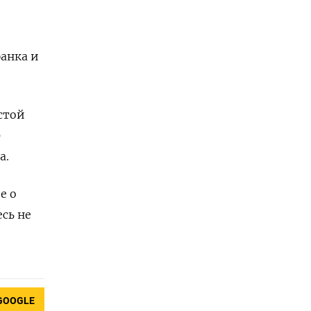
анка и
стой
9
а.
е о
сь не
GOOGLE