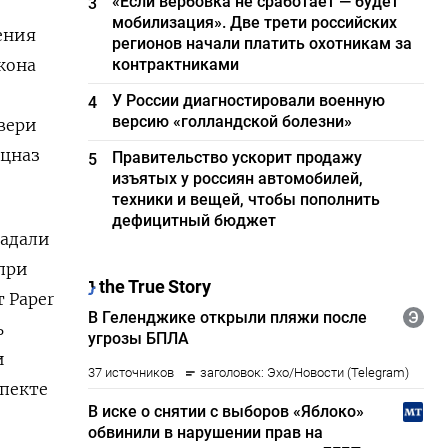
«Если вербовка не сработает — будет
3
мобилизация». Две трети российских
ения
регионов начали платить охотникам за
кона
контрактниками
У России диагностировали военную
4
версию «голландской болезни»
вери
ецназ
Правительство ускорит продажу
5
изъятых у россиян автомобилей,
техники и вещей, чтобы пополнить
дефицитный бюджет
радали
 при
 Paper
ь
и
спекте