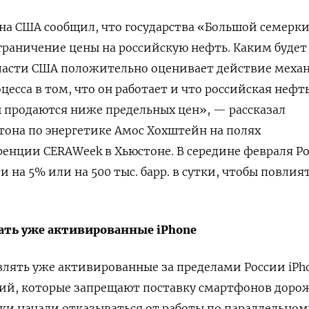
а США сообщил, что государства «Большой семерк
граничение цены на российскую нефть. Каким буде
ласти США положительно оценивает действие меха
цесса в том, что он работает и что российская нефт
 продаются ниже предельных цен», — рассказал
она по энергетике Амос Хохштейн на полях
ренции СERAWeek в Хьюстоне.
В середине февраля Р
 на 5% или на 500 тыс. барр. в сутки, чтобы повлия
вать уже активированные iPhone
лять уже активированные за пределами России iPho
ий, которые запрещают поставку смартфонов дорож
и начали отказываться от работы по параллельном