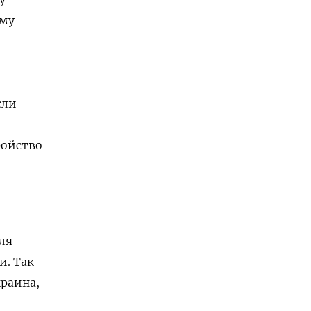
ему
сли
ройство
ля
и. Так
краина,