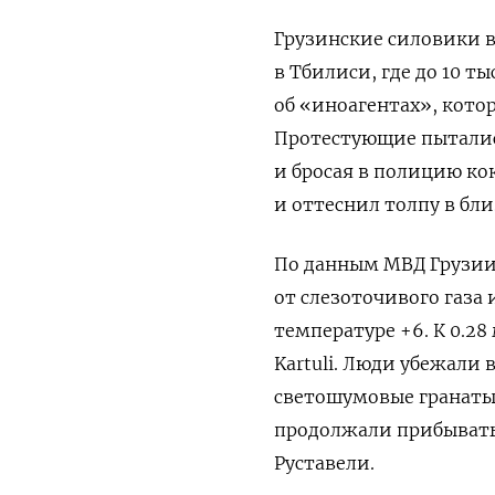
Грузинские силовики 
в Тбилиси, где до 10 
об «иноагентах», кото
Протестующие пыталис
и бросая в полицию ко
и оттеснил толпу в бл
По данным МВД Грузии,
от слезоточивого газа
температуре +6. К 0.2
Kartuli. Люди убежали
светошумовые гранаты 
продолжали прибывать
Руставели.