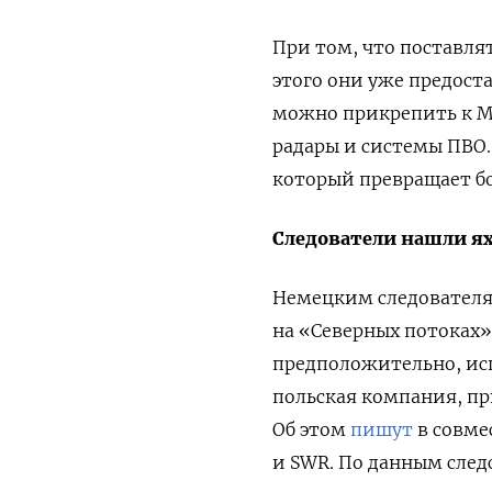
При том, что поставля
этого они уже предост
можно прикрепить к М
радары и системы ПВО.
который превращает б
Следователи нашли ях
Немецким следователям
на «Северных потоках»
предположительно, исп
польская компания, п
Об этом
пишут
в совме
и SWR.
По данным след