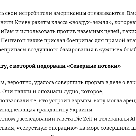
ть свои истребители американцы отказываются. Вм
авили Киеву ракеты класса «воздух-земля», котору
иГам и использовать против наземных целей, таких
 Пентагон также прислал боеприпас для прямой ата
оеприпасы воздушного базирования в «умные» бомб
ту, с которой подорвали «Северные потоки»
, вероятно, удалось совершить прорыв в деле о вз
. Они нашли
и опознали судно, которое,
ользовали те, кто устроил взрывы. Яхту могла арен
ринадлежащая гражданину Украины.
стном расследовании газета Die Zeit и телеканалы A
ствия, «секретную операцию» на море совершили ш