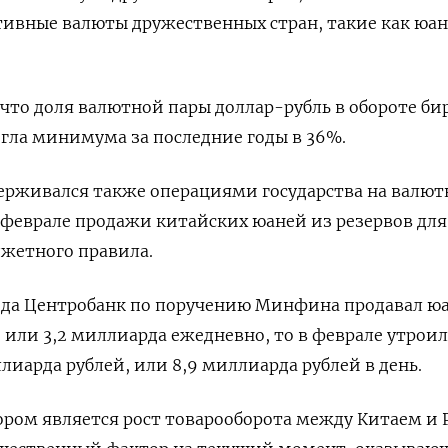
тивные валюты дружественных стран, такие как юан
 что доля валютной пары доллар-рубль в обороте б
игла минимума за последние годы в 36%.
ерживался также операциями государства на валю
 феврале продажи китайских юаней из резервов для
жетного правила.
года Центробанк по поручению Минфина продавал ю
, или 3,2 миллиарда ежедневно, то в феврале утроил
лиарда рублей, или 8,9 миллиарда рублей в день.
ом является рост товарооборота между Китаем и 