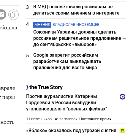
В МВД посоветовали россиянам не
3
делиться своим мнением в интернете
4
МНЕНИЯ
ВЛАДИСЛАВ ИНОЗЕМЦЕВ
 обошла
Союзники Украины должны сделать
россиянам решительное предложение —
до сентябрьских «выборов»
а
Google запретит российским
5
разработчикам выкладывать
приложения для всего мира
врале,
у пары
жность