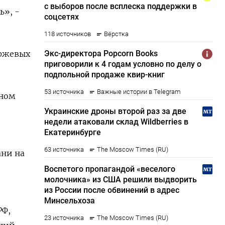
ь», -
иржевых
тном
ани на
РФ,