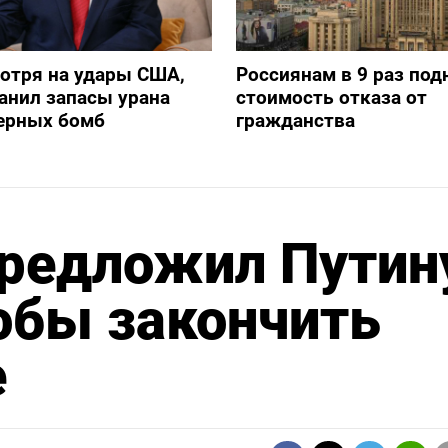
отря на удары США,
Россиянам в 9 раз под
анил запасы урана
стоимость отказа от
дерных бомб
гражданства
предложил Путин
обы закончить
е