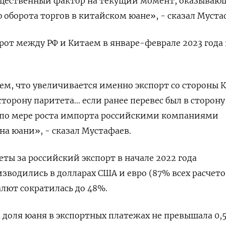
ущественный фактор на текущий момент, оказыва
оборота торгов в китайском юане», - сказал Муста
рот между РФ и Китаем в январе-феврале 2023 года
м, что увеличивается именно экспорт со стороны К
торону паритета... если ранее перевес был в сторону
о по мере роста импорта российскими компаниями
на юани», - сказал Мустафаев.
еты за российский экспорт в начале 2022 года
водились в долларах США и евро (87% всех расчетов
алют сократилась до 48%.
а доля юаня в экспортных платежах не превышала 0,5