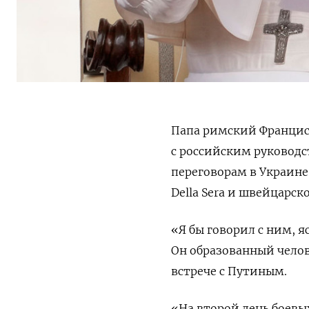
Папа римский Франциск
с российским руководс
переговорам в Украин
Della Sera и швейцарск
«Я бы говорил с ним, я
Он образованный чело
встрече с Путиным.
«На второй день боевы