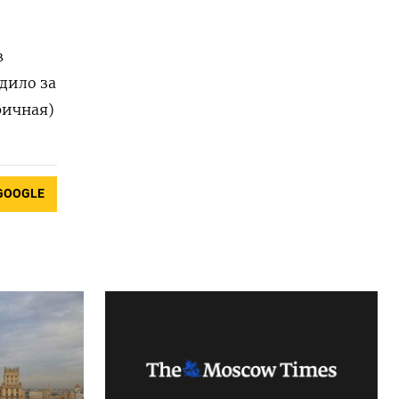
в
дило за
бричная)
GOOGLE