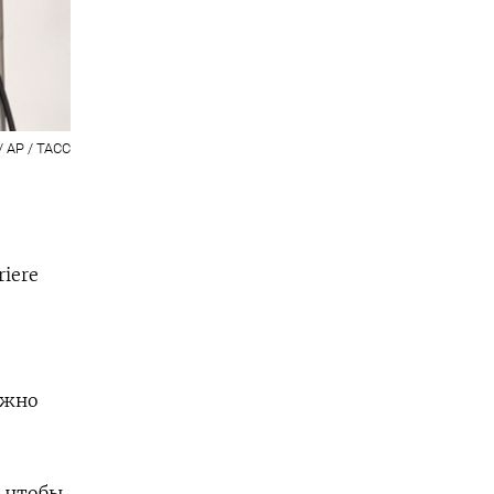
/ AP / ТАСС
iere
ожно
, чтобы