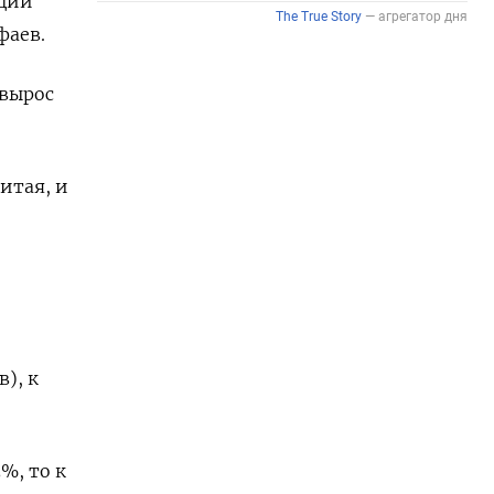
ющий
фаев.
 вырос
итая, и
), к
%, то к