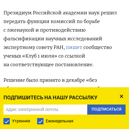
Президиум Российской академии наук решил
передать функции комиссий по борьбе
с лженаукой и противодействию
фальсификации научных исследований
экспертному совету РАН,
пишет
сообщество
ученых «Клуб 1 июля» со ссылкой
на соответствующее постановление.
Решение было принято в декабре «без
обсуждения и приглашения или хотя бы
предупреждения председателей и членов
ПОДПИШИТЕСЬ НА НАШУ РАССЫЛКУ
комиссий», и никак не обосновывалось,
ПОДПИСАТЬСЯ
подчеркивают в клубе.
Утренняя
Еженедельная