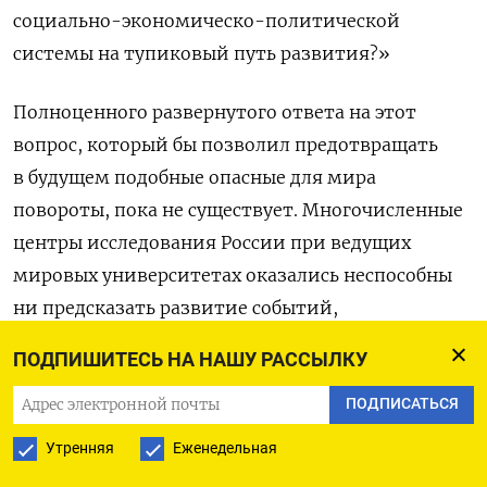
социально-экономическо-политической
системы на тупиковый путь развития?»
Полноценного развернутого ответа на этот
вопрос, который бы позволил предотвращать
в будущем подобные опасные для мира
повороты, пока не существует. Многочисленные
центры исследования России при ведущих
мировых университетах оказались неспособны
ни предсказать развитие событий,
ни предложить меры для снижения глобальных
ПОДПИШИТЕСЬ НА НАШУ РАССЫЛКУ
рисков. И сейчас, как можно понять из тех
инструментов политики в отношении России,
ПОДПИСАТЬСЯ
которые предлагаются и используются Западом,
Утренняя
Еженедельная
понимания процессов, происходящих в России,