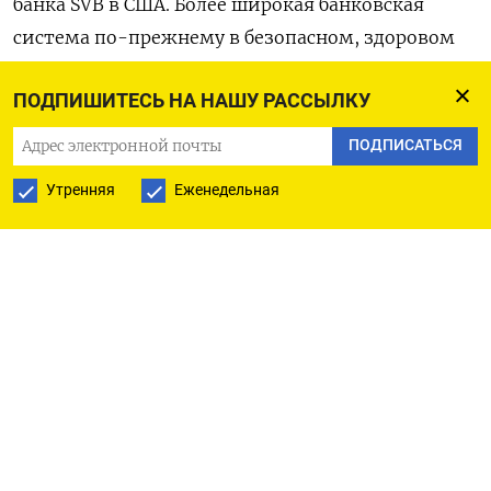
банка SVB в США. Более широкая банковская
система по-прежнему в безопасном, здоровом
состоянии и хорошо капитализирована», -
ПОДПИШИТЕСЬ НА НАШУ РАССЫЛКУ
сообщил центробанк.
ПОДПИСАТЬСЯ
Оригинал сообщения на английском языке
Утренняя
Еженедельная
доступен по коду: (Иэн Уизерс)
ПОДПИСАТЬСЯ НА ТЕЛЕГРАМ
ПОДПИСАТЬСЯ В GOOGLE