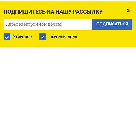
Nokian Tyres.
ПОДПИШИТЕСЬ НА НАШУ РАССЫЛКУ
В октябре прошлого года Nokian Tyres сообщала о
ПОДПИСАТЬСЯ
подписании соглашения
Утренняя
Еженедельная
о продаже своего бизнеса в РФ Татнефти
за 400 миллионов евро, указывая, что на сумму
могут повлиять корректировки чистых
денежных средств и оборотного капитала, а
также курс рубля к евро. (Московское бюро)
ПОДПИСАТЬСЯ НА ТЕЛЕГРАМ
ПОДПИСАТЬСЯ В GOOGLE