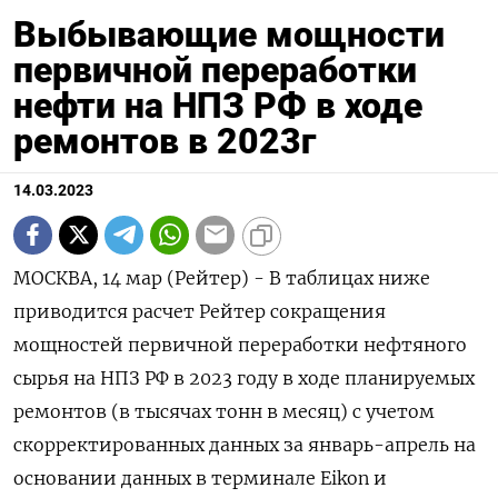
Выбывающие мощности
первичной переработки
нефти на НПЗ РФ в ходе
ремонтов в 2023г
14.03.2023
МОСКВА, 14 мар (Рейтер) - В таблицах ниже приводится расчет Рейтер сокращения мощностей первичной переработки нефтяного сырья на НПЗ РФ в 2023 году в ходе планируемых ремонтов (в тысячах тонн в месяц) с учетом скорректированных данных за январь-апрель на основании данных в терминале Eikon и источников в отрасли. Годовой план ремонтов на НПЗ РФ с расчетом выбывающих мощностей в формате Excel доступен по ссылке - cpurl://apps.cp./rapido/version/ad801550-9d8f-11ed-8fcf-00505692bb48 НПЗ / Установки Мощность НПЗ, ЯНВ ФЕВ МАР АПР МАЙ ИЮН ИЮЛ АВГ СЕН ОКТ НОЯ ДЕК Суммарный простой Суммарный простой тыс.т./сут. НПЗ в 2023 г, в % к годовой тыс.тонн мощн. НПЗ РОСНЕФТЬ Ангарская НХК 29,1 640,2 462,0 1.102,2 10,4 Ачинский НПЗ 21,4 557,2 557,2 1.114,4 14,2 Комсомольский НПЗ 19,1 78,5 26,2 377,7 352,5 834,9 12,0 Куйбышевский НПЗ 20,0 40,1 339,8 599,7 619,7 509,9 2.109,2 28,9 Саратовский НПЗ 20,0 540,0 600,0 600,0 1.740,0 23,8 Новокуйбышевский НПЗ 23,6 18,9 123,0 141,9 1,6 Рязанская НПК 51,8 174,8 157,9 174,8 237,6 266,3 313,8 784,5 570,2 169,2 174,8 3.024,0 16,0 Сызранский НПЗ 24,2 221,0 199,6 221,0 213,9 221,0 213,9 221,0 221,0 607,4 751,4 316,6 221,0 3.629,1 41,0 Туапсинский НПЗ 34,3 137,2 137,2 1,1 Ново-Уфимский НПЗ 21,2 121,8 177,8 306,0 5,9 123,6 45,0 780,2 10,1 Уфанефтехим 27,1 265,7 240,0 265,7 171,3 248,5 25,7 1.216,8 12,3 Уфимский НПЗ 18,9 565,8 37,7 584,7 1.188,2 17,2 Итого Роснефть * 332,2 783,4 912,5 1.105,0 1.343,8 1.767,2 1.658,5 840,7 3.058,1 2.857,4 2.274,1 485,8 395,9 17.482,3 14,4 ЛУКОЙЛ Волгограднефтепереработка 46,6 63,8 118,4 557,7 508,5 130,2 134,5 134,5 130,2 134,5 130,2 134,5 2.177,1 12,8 Пермнефтеоргсинтез 37,1 246,1 287,1 533,1 3,9 Ухтанефтепереработка 17,7 144,0 144,0 2,2 Итого Лукойл 150,0 63,8 118,4 803,8 795,5 130,2 134,5 134,5 274,2 134,5 130,2 134,5 2.854,2 5,2 ГАЗПРОМНЕФТЬ Московский НПЗ 37,1 307,4 488,2 795,5 5,9 Омский НПЗ 63,5 50,9 127,3 279,5 133,1 590,8 2,5 Итого Газпромнефть * 122,1 50,9 298,7 221,5 71,5 279,5 440,5 488,2 1.850,7 4,2 Антипинский НПЗ 26,0 69,8 63,0 69,8 207,8 281,8 692,1 7,3 Астраханский ГПЗ 8,3 16,7 58,4 183,5 166,8 425,3 14,0 Афипский НПЗ 18,6 408,7 88,3 497,0 7,3 Газпромнефтехим Салават 28,6 411,4 171,4 582,8 5,6 Ильский НПЗ 18,4 3,6 15,6 44,7 113,1 176,9 2,6 Киришинефтеоргсинтез 57,4 145,8 445,5 502,9 1.094,2 5,2 Краснодарский НПЗ 8,6 56,0 112,0 124,0 4,0 128,6 120,0 544,5 17,4 Марийский НПЗ 4,3 75,1 49,3 124,4 7,9 НОВАТЭК Усть-Луга 17,1 85,7 85,7 171,4 2,7 Новошахтинский ЗНП 14,3 149,9 128,5 192,8 57,1 192,8 721,1 13,8 Орскнефтеоргсинтез 16,5 127,8 127,8 2,1 Сургутский ЗСК 11,4 342,9 342,9 8,2 ТАИФ-НК 20,9 520,0 520,0 6,8 Хабаровский НПЗ 14,3 199,9 195,1 395,1 7,6 Яйский НПЗ 9,4 160,3 141,5 301,8 8,8 Ярославнефтеоргсинтез 42,9 343,0 443,0 142,9 928,9 5,9