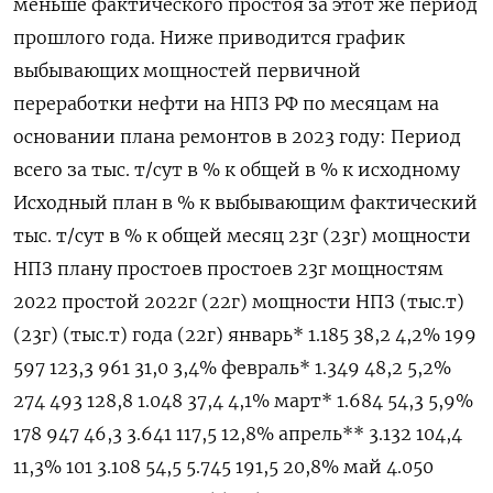
меньше фактического простоя за этот же период
прошлого года. Ниже приводится график
выбывающих мощностей первичной
переработки нефти на НПЗ РФ по месяцам на
основании плана ремонтов в 2023 году: Период
всего за тыс. т/сут в % к общей в % к исходному
Исходный план в % к выбывающим фактический
тыс. т/сут в % к общей месяц 23г (23г) мощности
НПЗ плану простоев простоев 23г мощностям
2022 простой 2022г (22г) мощности НПЗ (тыс.т)
(23г) (тыс.т) года (22г) январь* 1.185 38,2 4,2% 199
597 123,3 961 31,0 3,4% февраль* 1.349 48,2 5,2%
274 493 128,8 1.048 37,4 4,1% март* 1.684 54,3 5,9%
178 947 46,3 3.641 117,5 12,8% апрель** 3.132 104,4
11,3% 101 3.108 54,5 5.745 191,5 20,8% май 4.050