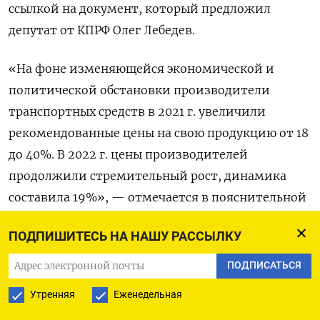
ссылкой на документ, который предложил
депутат от КПРФ Олег Лебедев.
«На фоне изменяющейся экономической и
политической обстановки производители
транспортных средств в 2021 г. увеличили
рекомендованные цены на свою продукцию от 18
до 40%. В 2022 г. цены производителей
продолжили стремительный рост, динамика
составила 19%», — отмечается в пояснительной
записке к документу.
ПОДПИШИТЕСЬ НА НАШУ РАССЫЛКУ
При этом дилеры начали навязывать
ПОДПИСАТЬСЯ
покупателям различные опции, в результате
Утренняя
Еженедельная
чего машину с рекомендованной розничной