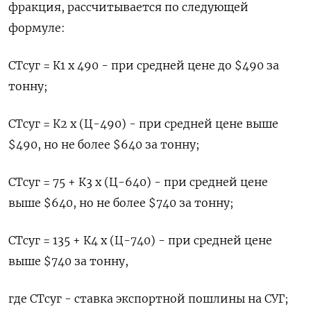
фракция, рассчитывается по следующей
формуле:
СТсуг = К1 x 490 - при средней цене до $490 за
тонну;
СТсуг = К2 x (Ц-490) - при средней цене выше
$490, но не более $640 за тонну;
СТсуг = 75 + К3 x (Ц-640) - при средней цене
выше $640, но не более $740 за тонну;
СТсуг = 135 + К4 x (Ц-740) - при средней цене
выше $740 за тонну,
где СТсуг - ставка экспортной пошлины на СУГ;