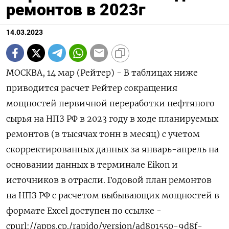
ремонтов в 2023г
14.03.2023
МОСКВА, 14 мар (Рейтер) - В таблицах ниже приводится расчет Рейтер сокращения мощностей первичной переработки нефтяного сырья на НПЗ РФ в 2023 году в ходе планируемых ремонтов (в тысячах тонн в месяц) с учетом скорректированных данных за январь-апрель на основании данных в терминале Eikon и источников в отрасли. Годовой план ремонтов на НПЗ РФ с расчетом выбывающих мощностей в формате Excel доступен по ссылке - cpurl://apps.cp./rapido/version/ad801550-9d8f-11ed-8fcf-00505692bb48 НПЗ / Установки Мощность НПЗ, ЯНВ ФЕВ МАР АПР МАЙ ИЮН ИЮЛ АВГ СЕН ОКТ НОЯ ДЕК Суммарный простой Суммарный простой тыс.т./сут. НПЗ в 2023 г, в % к годовой тыс.тонн мощн. НПЗ РОСНЕФТЬ Ангарская НХК 29,1 640,2 462,0 1.102,2 10,4 Ачинский НПЗ 21,4 557,2 557,2 1.114,4 14,2 Комсомольский НПЗ 19,1 78,5 26,2 377,7 352,5 834,9 12,0 Куйбышевский НПЗ 20,0 40,1 339,8 599,7 619,7 509,9 2.109,2 28,9 Саратовский НПЗ 20,0 540,0 600,0 600,0 1.740,0 23,8 Новокуйбышевский НПЗ 23,6 18,9 123,0 141,9 1,6 Рязанская НПК 51,8 174,8 157,9 174,8 237,6 266,3 313,8 784,5 570,2 169,2 174,8 3.024,0 16,0 Сызранский НПЗ 24,2 221,0 199,6 221,0 213,9 221,0 213,9 221,0 221,0 607,4 751,4 316,6 221,0 3.629,1 41,0 Туапсинский НПЗ 34,3 137,2 137,2 1,1 Ново-Уфимский НПЗ 21,2 121,8 177,8 306,0 5,9 123,6 45,0 780,2 10,1 Уфанефтехим 27,1 265,7 240,0 265,7 171,3 248,5 25,7 1.216,8 12,3 Уфимский НПЗ 18,9 565,8 37,7 584,7 1.188,2 17,2 Итого Роснефть * 332,2 783,4 912,5 1.105,0 1.343,8 1.767,2 1.658,5 840,7 3.058,1 2.857,4 2.274,1 485,8 395,9 17.482,3 14,4 ЛУКОЙЛ Волгограднефтепереработка 46,6 63,8 118,4 557,7 508,5 130,2 134,5 134,5 130,2 134,5 130,2 134,5 2.177,1 12,8 Пермнефтеоргсинтез 37,1 246,1 287,1 533,1 3,9 Ухтанефтепереработка 17,7 144,0 144,0 2,2 Итого Лукойл 150,0 63,8 118,4 803,8 795,5 130,2 134,5 134,5 274,2 134,5 130,2 134,5 2.854,2 5,2 ГАЗПРОМНЕФТЬ Московский НПЗ 37,1 307,4 488,2 795,5 5,9 Омский НПЗ 63,5 50,9 127,3 279,5 133,1 590,8 2,5 Итого Газпромнефть * 122,1 50,9 298,7 221,5 71,5 279,5 440,5 488,2 1.850,7 4,2 Антипинский НПЗ 26,0 69,8 63,0 69,8 207,8 281,8 692,1 7,3 Астраханский ГПЗ 8,3 16,7 58,4 183,5 166,8 425,3 14,0 Афипский НПЗ 18,6 408,7 88,3 497,0 7,3 Газпромнефтехим Салават 28,6 411,4 171,4 582,8 5,6 Ильский НПЗ 18,4 3,6 15,6 44,7 113,1 176,9 2,6 Киришинефтеоргсинтез 57,4 145,8 445,5 502,9 1.094,2 5,2 Краснодарский НПЗ 8,6 56,0 112,0 124,0 4,0 128,6 120,0 544,5 17,4 Марийский НПЗ 4,3 75,1 49,3 124,4 7,9 НОВАТЭК Усть-Луга 17,1 85,7 85,7 171,4 2,7 Новошахтинский ЗНП 14,3 149,9 128,5 192,8 57,1 192,8 721,1 13,8 Орскнефтеоргсинтез 16,5 127,8 127,8 2,1 Сургутский ЗСК 11,4 342,9 342,9 8,2 ТАИФ-НК 20,9 520,0 520,0 6,8 Хабаровский НПЗ 14,3 199,9 195,1 395,1 7,6 Яйский НПЗ 9,4 160,3 141,5 301,8 8,8 Ярославнефтеоргсинтез 42,9 343,0 443,0 142,9 928,9 5,9