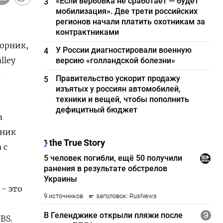
«Если вербовка не сработает — будет
3
мобилизация». Две трети российских
регионов начали платить охотникам за
контрактниками
торник,
У России диагностировали военную
4
lley
версию «голландской болезни»
м
Правительство ускорит продажу
5
изъятых у россиян автомобилей,
техники и вещей, чтобы пополнить
дефицитный бюджет
а
ьник
 с
- это
BS.