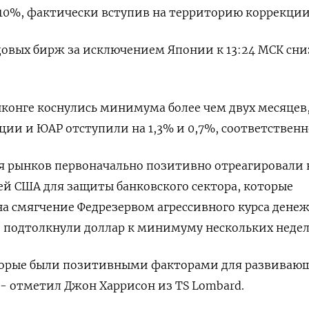
10%, фактически вступив на территорию коррекции
овых бирж за исключением Японии к 13:24 МСК сни
нконге коснулись минимума более чем двух месяцев,
ии и ЮАР отступили на 1,3% и 0,7%, соответственн
 рынков первоначально позитивно отреагировали 
й США для защиты банковского сектора, которые
а смягчение Федрезервом агрессивного курса дене
 подтолкнули доллар к минимуму нескольких недел
торые были позитивными факторами для развиваю
 - отметил Джон Харрисон из TS Lombard.