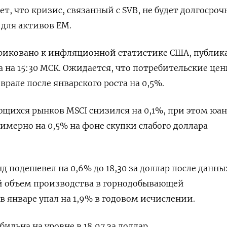
т, что кризис, связанный с SVB, не будет долгосро
для активов ЕМ.
приковано к инфляционной статистике США, публик
 на 15:30 МСК. Ожидается, что потребительские це
врале после январского роста на 0,5%.
щихся рынков MSCI снизился на 0,1%, при этом юан
имерно на 0,5% на фоне скупки слабого доллара
подешевел на 0,6% до 18,30 за доллар после данны
й объем производства в горнодобывающей
январе упал на 1,9% в годовом исчислении.
бильна на уровне в 18,97 за доллар.