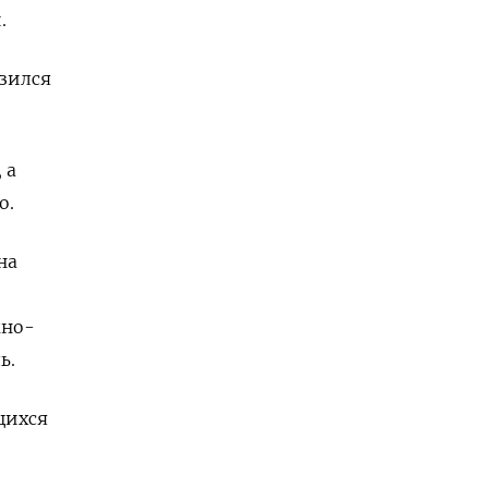
.
зился
 а
о.
на
жно-
ь.
щихся