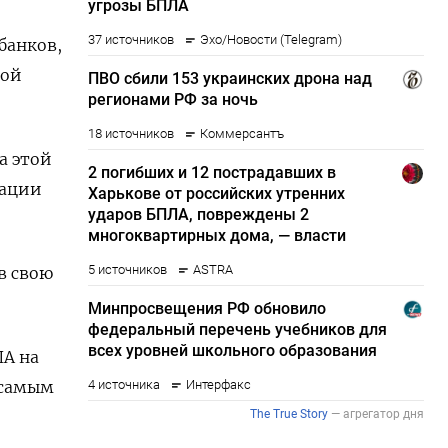
банков,
ной
а этой
кации
в свою
ША на
 самым