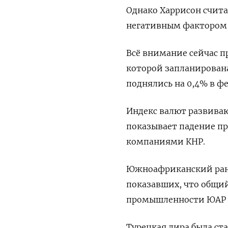
Однако Харрисон считае
негативным фактором 
Всё внимание сейчас 
которой запланирована
поднялись на 0,4% в фе
Индекс валют развиваю
показывает падение пр
компаниями КНР.
Южноафриканский ранд 
показавших, что общи
промышленности ЮАР в 
Турецкая лира была ста