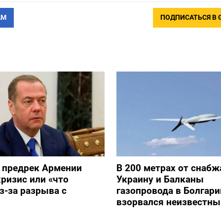
АМ
ПОДПИСАТЬСЯ В 
 предрек Армении
В 200 метрах от снаб
ризис или «что
Украину и Балканы
з-за разрыва с
газопровода в Болгари
взорвался неизвестны