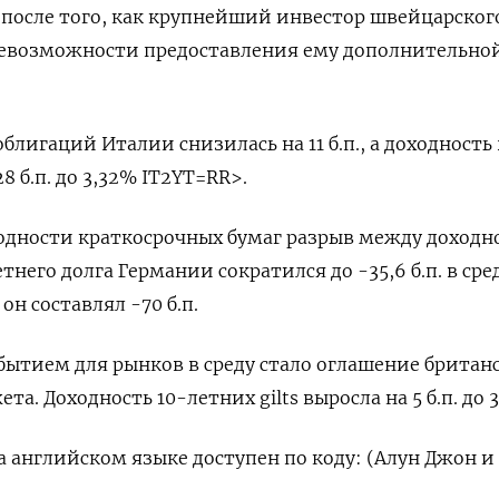
после того, как крупнейший инвестор швейцарског
невозможности предоставления ему дополнительно
блигаций Италии снизилась на 11 б.п., а доходность
8 б.п. до 3,32% IT2YT=RR>.
одности краткосрочных бумаг разрыв между доходн
тнего долга Германии сократился до -35,6 б.п. в сре
он составлял -70 б.п.
ытием для рынков в среду стало оглашение британ
а. Доходность 10-летних gilts выросла на 5 б.п. до 
 английском языке доступен по коду: (Алун Джон и