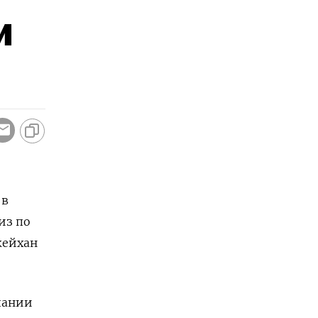
и
 в
из по
жейхан
пании