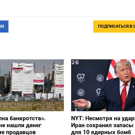
АМ
ПОДПИСАТЬСЯ В 
лна банкротств».
NYT: Несмотря на уда
не нашли денег
Иран сохранил запасы
ие продавцов
для 10 ядерных бомб