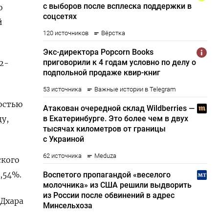
о
й
 2-
остью
ду,
ского
3,54%.
 Дхара