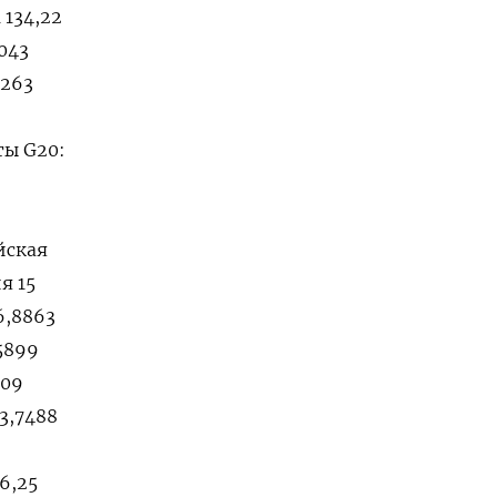
 134,22
2043
3263
ты G20:
йская
я 15
 6,8863
,5899
409
 3,7488
16,25