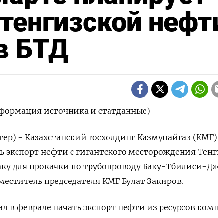
 тенгизской нефт
в БТД
нформация источника и статданные)
тер) - Казахстанский госхолдинг Казмунайгаз (КМГ)
ь экспорт нефти с гигантского месторождения Тенг
аку для прокачки по трубопроводу Баку-Тбилиси-Д
заместитель председателя КМГ Булат Закиров.
л в феврале начать экспорт нефти из ресурсов ком