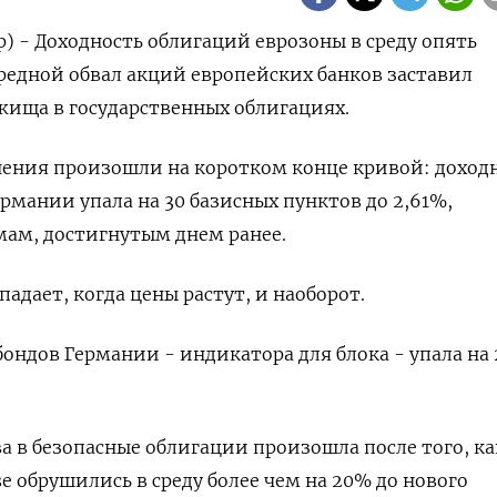
р) - Доходность облигаций еврозоны в среду опять
ередной обвал акций европейских банков заставил
жища в государственных облигациях.
нения произошли на коротком конце кривой: доход
рмании упала на 30 базисных пунктов до 2,61%,
ам, достигнутым днем ранее.
адает, когда цены растут, и наоборот.
ондов Германии - индикатора для блока - упала на 2
ва в безопасные облигации произошла после того, ка
sse обрушились в среду более чем на 20% до нового