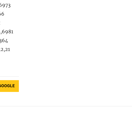
,6973
66
й
0,6981
9364
42,21
GOOGLE