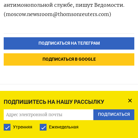
антимонопольной службе, пишут Ведомости.
(moscow.newsroom@thomsonreuters.com)
ПОДПИСАТЬСЯ НА ТЕЛЕГРАМ
ПОДПИСАТЬСЯ В GOOGLE
Новые санкции США
ПОДПИШИТЕСЬ НА НАШУ РАССЫЛКУ
оставили без турбин «Силу
ПОДПИСАТЬСЯ
Сибири» и «Турецкий
Утренняя
Еженедельная
поток»