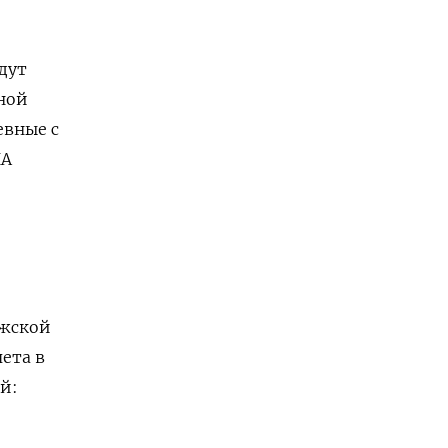
дут
ной
евные с
ИА
»
ежской
ета в
й:
и