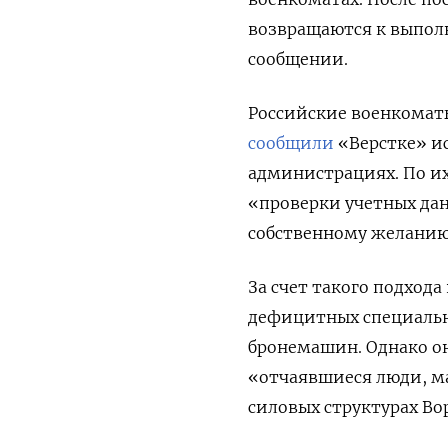
возвращаются к выпол
сообщении.
Российские военкоматы
сообщили
«Верстке» ис
администрациях. По их
«проверки учетных дан
собственному желанию 
За счет такого подход
дефицитных специально
бронемашин. Однако он
«отчаявшиеся люди, ма
силовых структурах Во