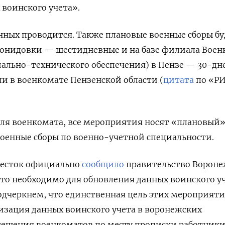
воинского учета».
ных проводится. Также плановые военные сборы бу
еонидовки — шестидневные и на базе филиала Воен
ально-технического обеспечения) в Пензе — 30-дн
и в военкомате Пензенской области (
цитата
по «Р
еля военкомата, все мероприятия носят «плановый
 военные сборы по военно-учетной специальности.
овесток официально
сообщило
правительство Ворон
 это необходимо для обновления данных воинского уч
одчеркнем, что единственная цель этих мероприяти
изация данных воинского учета в воронежских
осещения военкоматов по месту прописки работник