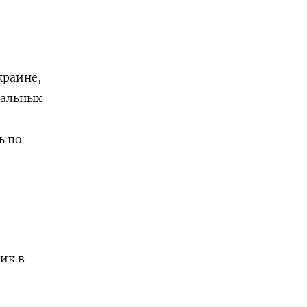
краине,
нальных
ь по
ик в