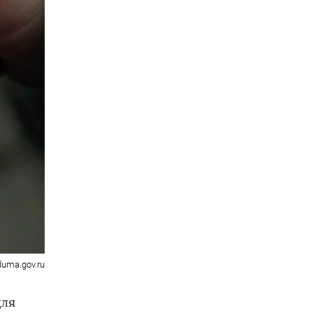
duma.gov.ru
для